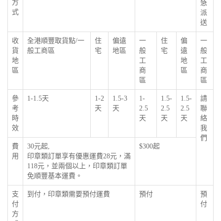
方
急
式
派
送
收
全港順豐取貨點/一
住
偏遠
一
住
偏
一
貨
般工商區
宅
地區
般
宅
遠
般
地
工
地
工
區
商
區
商
區
區
參
1-1.5天
1-2
1.5-3
1-
1.5-
1.5-
請
考
天
天
2.5
2.5
2.5
聯
時
天
天
天
絡
效
我
們
費
30元起,
$300起
用
印章類訂單享有優惠運費28元，滿
118元，並兩個以上，印章類訂單
免順豐基本運費。
支
到付，印章類需要預付運費
預付
預
付
付
方