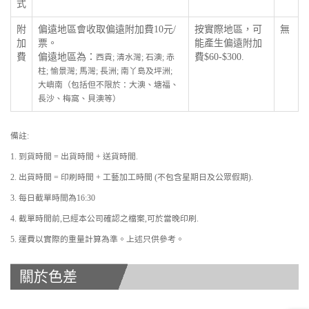
式
附
偏遠地區會收取偏遠附加費10元/
按實際地區，可
無
加
票。
能產生偏遠附加
費
偏遠地區為：
費$60-$300.
西貢; 清水灣; 石澳; 赤
柱; 愉景灣; 馬灣; 長洲; 南丫島及坪洲;
大嶼南（包括但不限於：大澳、塘福、
長沙、梅窩、貝澳等）
備註:
1. 到貨時間 = 出貨時間 + 送貨時間.
2. 出貨時間 = 印刷時間 + 工藝加工時間 (不包含星期日及公眾假期).
3. 每日截單時間為16:30
4. 截單時間前,已經本公司確認之檔案,可於當晚印刷.
5. 運費以實際的重量計算為準。上述只供參考。
關於色差