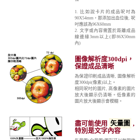
1. 比如說卡片的成品呎吋為
90X54mm，那添加出血位後, 呎
吋應該為96X60mm
2. 文字或內容需置於距離成品
線邊緣3mm以上(即86X50mm
內)
圖像解析度300dpi，
保證成品清晰
為保證印刷成品清晰, 圖像解析
度300dpi(像素)以上。
相同呎吋的圖片, 高像素的圖片
放大後顯示仍清晰。低像素的
圖片放大後顯示會模糊。
盡可能使用
矢量圖
,
特別是文字內容