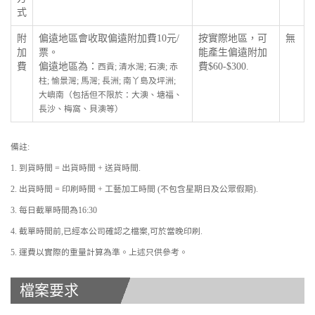
式
附
偏遠地區會收取偏遠附加費10元/
按實際地區，可
無
加
票。
能產生偏遠附加
費
偏遠地區為：
費$60-$300.
西貢; 清水灣; 石澳; 赤
柱; 愉景灣; 馬灣; 長洲; 南丫島及坪洲;
大嶼南（包括但不限於：大澳、塘福、
長沙、梅窩、貝澳等）
備註:
1. 到貨時間 = 出貨時間 + 送貨時間.
2. 出貨時間 = 印刷時間 + 工藝加工時間 (不包含星期日及公眾假期).
3. 每日截單時間為16:30
4. 截單時間前,已經本公司確認之檔案,可於當晚印刷.
5. 運費以實際的重量計算為準。上述只供參考。
檔案要求