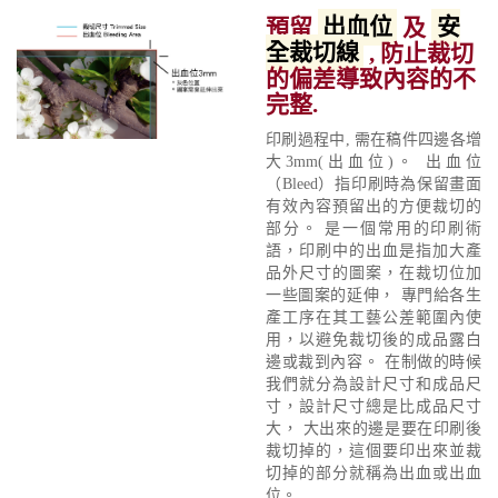
預留
出血位
及
安
全裁切線
, 防止裁切
的偏差導致內容的不
完整.
印刷過程中, 需在稿件四邊各增
大3mm(出血位)。 出血位
（Bleed）指印刷時為保留畫面
有效內容預留出的方便裁切的
部分。 是一個常用的印刷術
語，印刷中的出血是指加大產
品外尺寸的圖案，在裁切位加
一些圖案的延伸， 專門給各生
產工序在其工藝公差範圍內使
用，以避免裁切後的成品露白
邊或裁到內容。 在制做的時候
我們就分為設計尺寸和成品尺
寸，設計尺寸總是比成品尺寸
大， 大出來的邊是要在印刷後
裁切掉的，這個要印出來並裁
切掉的部分就稱為出血或出血
位。