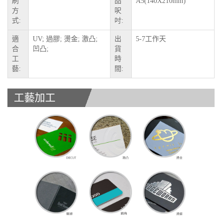
刷
品
A5(140X210mm)
方
呎
式:
吋:
適
UV; 過膠; 燙金; 激凸;
出
5-7工作天
合
凹凸;
貨
工
時
藝:
間:
工藝加工