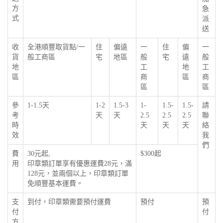
方
急
式
派
送
收
全港順豐取貨點/一
住
偏遠
一
住
偏
一
貨
般工商區
宅
地區
般
宅
遠
般
地
工
地
工
區
商
區
商
區
區
參
1-1.5天
1-2
1.5-3
1-
1.5-
1.5-
請
考
天
天
2.5
2.5
2.5
聯
時
天
天
天
絡
效
我
們
費
30元起,
$300起
用
印章類訂單享有優惠運費28元，滿
128元，並兩個以上，印章類訂單
免順豐基本運費。
支
到付，印章類需要預付運費
預付
預
付
付
方