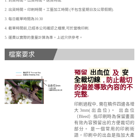
1. 到貨時間 = 出貨時間 + 送貨時間.
2. 出貨時間 = 印刷時間 + 工藝加工時間 (不包含星期日及公眾假期).
3. 每日截單時間為16:30
4. 截單時間前,已經本公司確認之檔案,可於當晚印刷.
5. 運費以實際的重量計算為準。上述只供參考。
檔案要求
預留
出血位
及
安
全裁切線
, 防止裁切
的偏差導致內容的不
完整.
印刷過程中, 需在稿件四邊各增
大3mm(出血位)。 出血位
（Bleed）指印刷時為保留畫面
有效內容預留出的方便裁切的
部分。 是一個常用的印刷術
語，印刷中的出血是指加大產