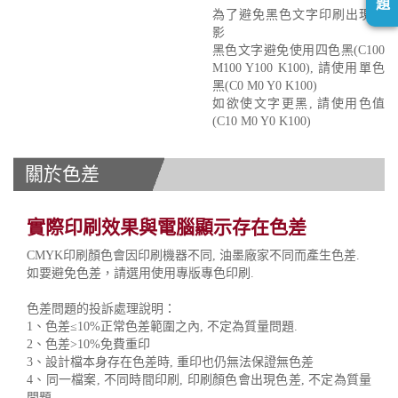
題
為了避免黑色文字印刷出現重
影
黑色文字避免使用四色黑(C100
M100 Y100 K100), 請使用單色
黑(C0 M0 Y0 K100)
如欲使文字更黑, 請使用色值
(C10 M0 Y0 K100)
關於色差
實際印刷效果與電腦顯示存在色差
CMYK印刷顏色會因印刷機器不同, 油墨廠家不同而產生色差.
如要避免色差，請選用使用專版專色印刷.
色差問題的投訴處理說明：
1、色差≤10%正常色差範圍之內, 不定為質量問題.
2、色差>10%免費重印
3、設計檔本身存在色差時, 重印也仍無法保證無色差
4、同一檔案, 不同時間印刷, 印刷顏色會出現色差, 不定為質量
問題.