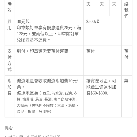
時
天
天
天
絡
效
我
們
費
30元起,
$300起
用
印章類訂單享有優惠運費28元，滿
128元，並兩個以上，印章類訂單
免順豐基本運費。
支
到付，印章類需要預付運費
預付
預
付
付
方
式
附
偏遠地區會收取偏遠附加費10元/
按實際地區，可
無
加
票。
能產生偏遠附加
費
偏遠地區為：
費$60-$300.
西貢; 清水灣; 石澳; 赤
柱; 愉景灣; 馬灣; 長洲; 南丫島及坪洲;
大嶼南（包括但不限於：大澳、塘福、
長沙、梅窩、貝澳等）
備註: