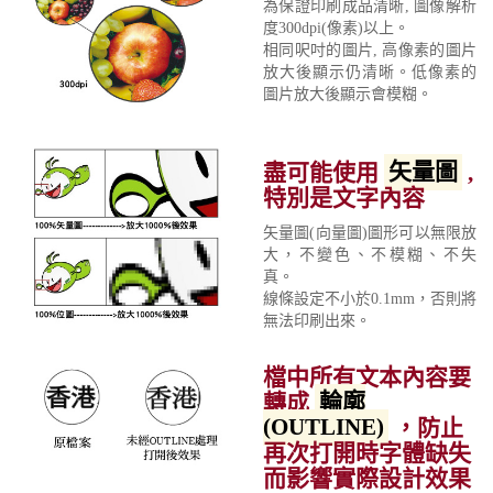
為保證印刷成品清晰, 圖像解析
度300dpi(像素)以上。
相同呎吋的圖片, 高像素的圖片
放大後顯示仍清晰。低像素的
圖片放大後顯示會模糊。
盡可能使用
矢量圖
,
特別是文字內容
矢量圖(向量圖)圖形可以無限放
大，不變色、不模糊、不失
真。
線條設定不小於0.1mm，否則將
無法印刷出來。
檔中所有文本內容要
轉成
輪廓
(OUTLINE)
，防止
再次打開時字體缺失
而影響實際設計效果