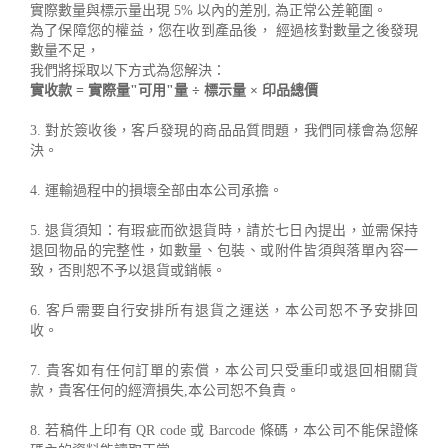
實際數量與標示量出現 5% 以內的差別, 為正常公差範圍。
為了保障您的權益，您在收到產品後， 經過核對數量之後發現
數量不足，
我們將採取以下方式為您解決：
實收款 = 實際量"可用"量 ÷ 標示量 × 印品總價
3. 對於簽收後，客戶發現的商品品質問題，我們同樣會為您解
決。
4. 運輸過程中的損壞全部由本公司承擔。
5. 退貨須知：有瑕疵而欲退貨時，請於七日內提出，並需保持
退回物品的完整性，如數量、包裝、或附件皆須與落單內容一
致，否則恕不予以退貨或銷帳。
6. 客戶需要自行安排所有退貨之運送，本公司恕不予安排回
收。
7. 貴客如有任何訂單的索償，本公司只受重印或退回相關貨
款，貴客任何的經濟損失,本公司恕不負責。
8. 若稿件上印有 QR code 或 Barcode 條碼，本公司不能保證條