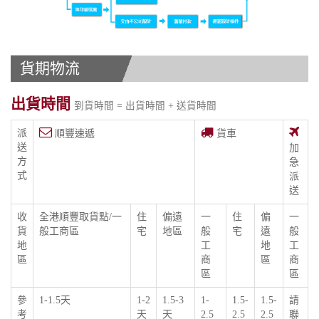
貨期物流
出貨時間
到貨時間 = 出貨時間 + 送貨時間
派
順豐速遞
貨車
送
加
方
急
式
派
送
收
全港順豐取貨點/一
住
偏遠
一
住
偏
一
貨
般工商區
宅
地區
般
宅
遠
般
地
工
地
工
區
商
區
商
區
區
參
1-1.5天
1-2
1.5-3
1-
1.5-
1.5-
請
考
天
天
2.5
2.5
2.5
聯