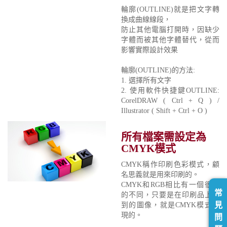
輪廓(OUTLINE)就是把文字轉
換成曲線線段，
防止其他電腦打開時，因缺少
字體而被其他字體替代，從而
影響實際設計效果
輪廓(OUTLINE)的方法:
1. 選擇所有文字
2. 使用軟件快捷鍵OUTLINE:
CorelDRAW ( Ctrl + Q ) /
Illustrator ( Shift + Ctrl + O )
所有檔案需設定為
CMYK模式
CMYK稱作印刷色彩模式，顧
名思義就是用來印刷的。
CMYK和RGB相比有一個很大
常
的不同，只要是在印刷品上看
見
到的圖像，就是CMYK模式表
現的。
問