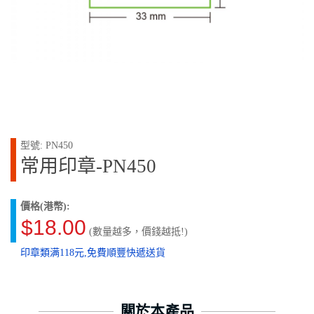
型號: PN450
常用印章-PN450
價格(港幣):
$18.00
(數量越多，價錢越抵!)
印章類满118元,免費順豐快遞送貨
關於本產品