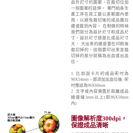
品外尺寸的圖案，在裁切位加
一些圖案的延伸， 專門給各生
產工序在其工藝公差範圍內使
用，以避免裁切後的成品露白
邊或裁到內容。 在制做的時候
我們就分為設計尺寸和成品尺
寸，設計尺寸總是比成品尺寸
大， 大出來的邊是要在印刷後
裁切掉的，這個要印出來並裁
切掉的部分就稱為出血或出血
位。
1. 比如說卡片的成品呎吋為
90X54mm，那添加出血位後, 呎
吋應該為96X60mm
2. 文字或內容需置於距離成品
線邊緣3mm以上(即86X50mm
內)
圖像解析度300dpi，
保證成品清晰