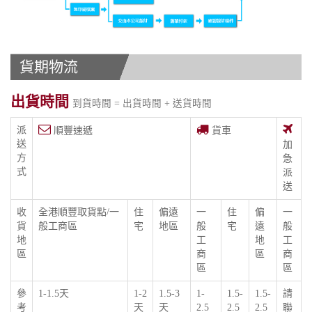
貨期物流
出貨時間
到貨時間 = 出貨時間 + 送貨時間
派
順豐速遞
貨車
送
加
方
急
式
派
送
收
全港順豐取貨點/一
住
偏遠
一
住
偏
一
貨
般工商區
宅
地區
般
宅
遠
般
地
工
地
工
區
商
區
商
區
區
參
1-1.5天
1-2
1.5-3
1-
1.5-
1.5-
請
考
天
天
2.5
2.5
2.5
聯