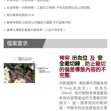
1. 到貨時間 = 出貨時間 + 送貨時間.
2. 出貨時間 = 印刷時間 + 工藝加工時間 (不包含星期日及公眾假期).
3. 每日截單時間為16:30
4. 截單時間前,已經本公司確認之檔案,可於當晚印刷.
5. 運費以實際的重量計算為準。上述只供參考。
檔案要求
預留
出血位
及
安
全裁切線
, 防止裁切
的偏差導致內容的不
完整.
印刷過程中, 需在稿件四邊各增
大3mm(出血位)。 出血位
（Bleed）指印刷時為保留畫面
有效內容預留出的方便裁切的
部分。 是一個常用的印刷術
語，印刷中的出血是指加大產