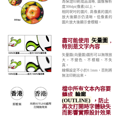
為保證印刷成品清晰, 圖像解析
度300dpi(像素)以上。
相同呎吋的圖片, 高像素的圖片
放大後顯示仍清晰。低像素的
圖片放大後顯示會模糊。
盡可能使用
矢量圖
,
特別是文字內容
矢量圖(向量圖)圖形可以無限放
大，不變色、不模糊、不失
真。
線條設定不小於0.1mm，否則將
無法印刷出來。
檔中所有文本內容要
轉成
輪廓
(OUTLINE)
，防止
再次打開時字體缺失
而影響實際設計效果