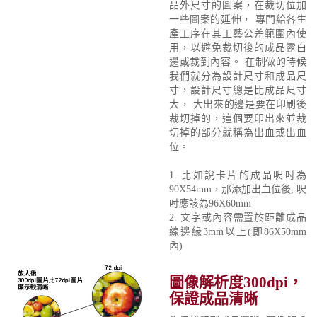
品外尺寸的圖案，在裁切位加
一些圖案的延伸， 專門給各生
產工序在其工藝公差範圍內使
用，以避免裁切後的成品露白
邊或裁到內容。 在制做的時候
我們就分為設計尺寸和成品尺
寸，設計尺寸總是比成品尺寸
大， 大出來的邊是要在印刷後
裁切掉的，這個要印出來並裁
切掉的部分就稱為出血或出血
位。
1. 比如說卡片的成品呎吋為
90X54mm，那添加出血位後, 呎
吋應該為96X60mm
2. 文字或內容需置於距離成品
線邊緣3mm以上(即86X50mm
內)
圖像解析度300dpi，
保證成品清晰