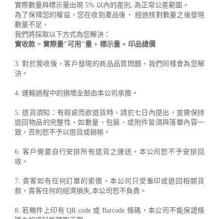
實際數量與標示量出現 5% 以內的差別, 為正常公差範圍。
為了保障您的權益，您在收到產品後， 經過核對數量之後發現
數量不足，
我們將採取以下方式為您解決：
實收款 = 實際量"可用"量 ÷ 標示量 × 印品總價
3. 對於簽收後，客戶發現的商品品質問題，我們同樣會為您解
決。
4. 運輸過程中的損壞全部由本公司承擔。
5. 退貨須知：有瑕疵而欲退貨時，請於七日內提出，並需保持
退回物品的完整性，如數量、包裝、或附件皆須與落單內容一
致，否則恕不予以退貨或銷帳。
6. 客戶需要自行安排所有退貨之運送，本公司恕不予安排回
收。
7. 貴客如有任何訂單的索償，本公司只受重印或退回相關貨
款，貴客任何的經濟損失,本公司恕不負責。
8. 若稿件上印有 QR code 或 Barcode 條碼，本公司不能保證條