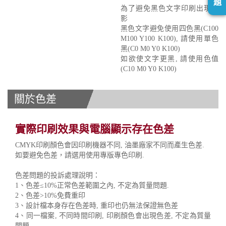
題
為了避免黑色文字印刷出現重
影
黑色文字避免使用四色黑(C100
M100 Y100 K100), 請使用單色
黑(C0 M0 Y0 K100)
如欲使文字更黑, 請使用色值
(C10 M0 Y0 K100)
關於色差
實際印刷效果與電腦顯示存在色差
CMYK印刷顏色會因印刷機器不同, 油墨廠家不同而產生色差.
如要避免色差，請選用使用專版專色印刷.
色差問題的投訴處理說明：
1、色差≤10%正常色差範圍之內, 不定為質量問題.
2、色差>10%免費重印
3、設計檔本身存在色差時, 重印也仍無法保證無色差
4、同一檔案, 不同時間印刷, 印刷顏色會出現色差, 不定為質量
問題.