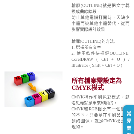
輪廓(OUTLINE)就是把文字轉
換成曲線線段，
防止其他電腦打開時，因缺少
字體而被其他字體替代，從而
影響實際設計效果
輪廓(OUTLINE)的方法:
1. 選擇所有文字
2. 使用軟件快捷鍵OUTLINE:
CorelDRAW ( Ctrl + Q ) /
Illustrator ( Shift + Ctrl + O )
所有檔案需設定為
CMYK模式
CMYK稱作印刷色彩模式，顧
名思義就是用來印刷的。
CMYK和RGB相比有一個很大
常
的不同，只要是在印刷品上看
見
到的圖像，就是CMYK模式表
現的。
問