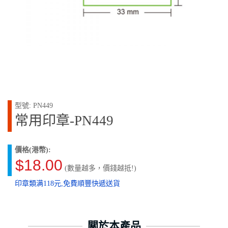
型號: PN449
常用印章-PN449
價格(港幣):
$18.00
(數量越多，價錢越抵!)
印章類满118元,免費順豐快遞送貨
關於本產品