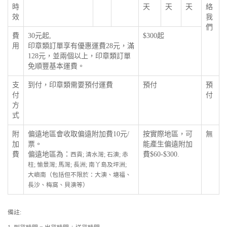
時
天
天
天
絡
效
我
們
費
30元起,
$300起
用
印章類訂單享有優惠運費28元，滿
128元，並兩個以上，印章類訂單
免順豐基本運費。
支
到付，印章類需要預付運費
預付
預
付
付
方
式
附
偏遠地區會收取偏遠附加費10元/
按實際地區，可
無
加
票。
能產生偏遠附加
費
偏遠地區為：
費$60-$300.
西貢; 清水灣; 石澳; 赤
柱; 愉景灣; 馬灣; 長洲; 南丫島及坪洲;
大嶼南（包括但不限於：大澳、塘福、
長沙、梅窩、貝澳等）
備註: