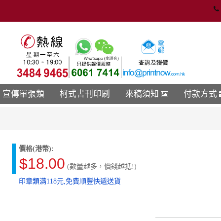
宣傳單張類
柯式書刊印刷
來稿須知
付款方式
價格(港幣):
$18.00
(數量越多，價錢越抵!)
印章類满118元,免費順豐快遞送貨