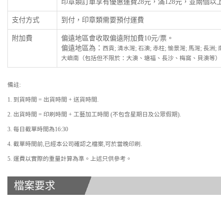
印章類訂單享有優惠運費28元，滿128元，並兩個
支付方式
到付，印章類需要預付運費
附加費
偏遠地區會收取偏遠附加費10元/票。
偏遠地區為：
西貢; 清水灣; 石澳; 赤柱; 愉景灣; 馬灣; 長洲
大嶼南（包括但不限於：大澳、塘福、長沙、梅窩、貝澳等）
備註:
1. 到貨時間 = 出貨時間 + 送貨時間.
2. 出貨時間 = 印刷時間 + 工藝加工時間 (不包含星期日及公眾假期).
3. 每日截單時間為16:30
4. 截單時間前,已經本公司確認之檔案,可於當晚印刷.
5. 運費以實際的重量計算為準。上述只供參考。
檔案要求