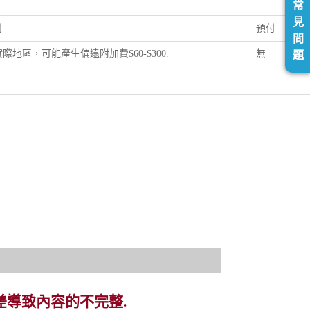
常
見
付
預付
問
際地區，可能產生偏遠附加費$60-$300.
無
題
差導致內容的不完整.