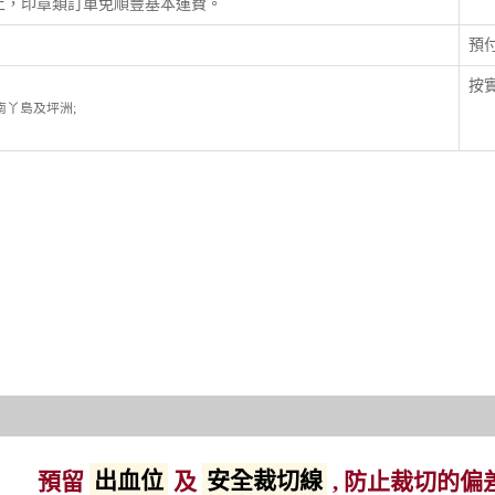
以上，印章類訂單免順豐基本運費。
預
按實
; 南丫島及坪洲;
預留
出血位
及
安全裁切線
, 防止裁切的偏