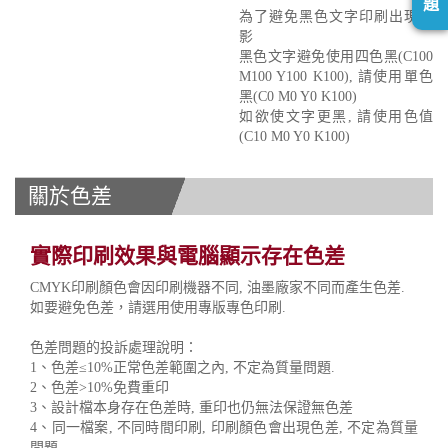
題
為了避免黑色文字印刷出現重
影
黑色文字避免使用四色黑(C100
M100 Y100 K100), 請使用單色
黑(C0 M0 Y0 K100)
如欲使文字更黑, 請使用色值
(C10 M0 Y0 K100)
關於色差
實際印刷效果與電腦顯示存在色差
CMYK印刷顏色會因印刷機器不同, 油墨廠家不同而產生色差.
如要避免色差，請選用使用專版專色印刷.
色差問題的投訴處理說明：
1、色差≤10%正常色差範圍之內, 不定為質量問題.
2、色差>10%免費重印
3、設計檔本身存在色差時, 重印也仍無法保證無色差
4、同一檔案, 不同時間印刷, 印刷顏色會出現色差, 不定為質量
問題.