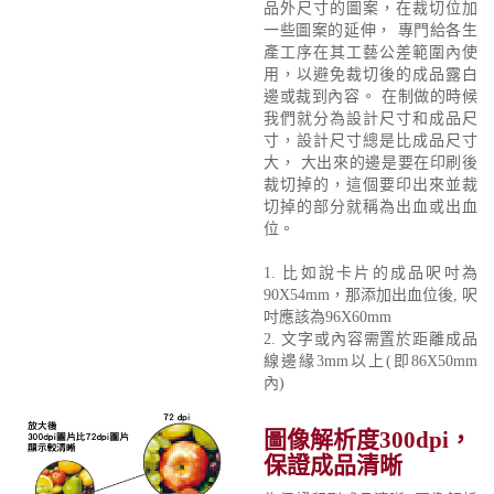
品外尺寸的圖案，在裁切位加
一些圖案的延伸， 專門給各生
產工序在其工藝公差範圍內使
用，以避免裁切後的成品露白
邊或裁到內容。 在制做的時候
我們就分為設計尺寸和成品尺
寸，設計尺寸總是比成品尺寸
大， 大出來的邊是要在印刷後
裁切掉的，這個要印出來並裁
切掉的部分就稱為出血或出血
位。
1. 比如說卡片的成品呎吋為
90X54mm，那添加出血位後, 呎
吋應該為96X60mm
2. 文字或內容需置於距離成品
線邊緣3mm以上(即86X50mm
內)
圖像解析度300dpi，
保證成品清晰