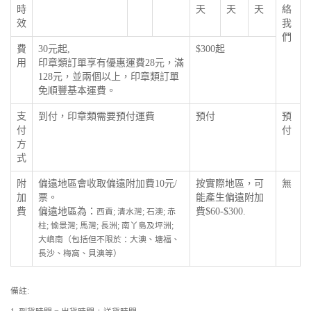
時
天
天
天
絡
效
我
們
費
30元起,
$300起
用
印章類訂單享有優惠運費28元，滿
128元，並兩個以上，印章類訂單
免順豐基本運費。
支
到付，印章類需要預付運費
預付
預
付
付
方
式
附
偏遠地區會收取偏遠附加費10元/
按實際地區，可
無
加
票。
能產生偏遠附加
費
偏遠地區為：
費$60-$300.
西貢; 清水灣; 石澳; 赤
柱; 愉景灣; 馬灣; 長洲; 南丫島及坪洲;
大嶼南（包括但不限於：大澳、塘福、
長沙、梅窩、貝澳等）
備註: