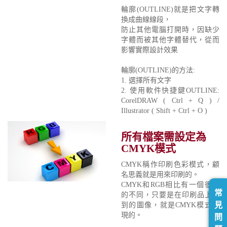
輪廓(OUTLINE)就是把文字轉
換成曲線線段，
防止其他電腦打開時，因缺少
字體而被其他字體替代，從而
影響實際設計效果
輪廓(OUTLINE)的方法:
1. 選擇所有文字
2. 使用軟件快捷鍵OUTLINE:
CorelDRAW ( Ctrl + Q ) /
Illustrator ( Shift + Ctrl + O )
所有檔案需設定為
CMYK模式
CMYK稱作印刷色彩模式，顧
名思義就是用來印刷的。
CMYK和RGB相比有一個很大
常
的不同，只要是在印刷品上看
見
到的圖像，就是CMYK模式表
現的。
問