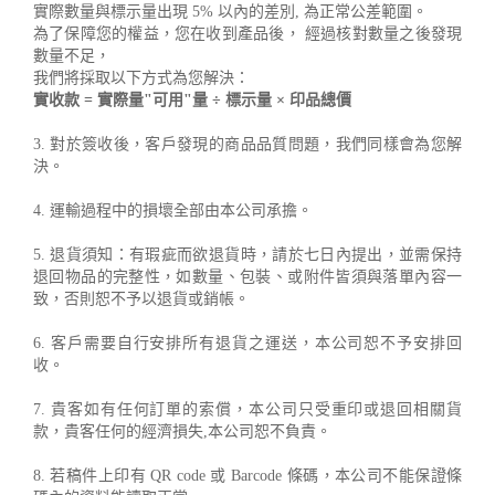
實際數量與標示量出現 5% 以內的差別, 為正常公差範圍。
為了保障您的權益，您在收到產品後， 經過核對數量之後發現
數量不足，
我們將採取以下方式為您解決：
實收款 = 實際量"可用"量 ÷ 標示量 × 印品總價
3. 對於簽收後，客戶發現的商品品質問題，我們同樣會為您解
決。
4. 運輸過程中的損壞全部由本公司承擔。
5. 退貨須知：有瑕疵而欲退貨時，請於七日內提出，並需保持
退回物品的完整性，如數量、包裝、或附件皆須與落單內容一
致，否則恕不予以退貨或銷帳。
6. 客戶需要自行安排所有退貨之運送，本公司恕不予安排回
收。
7. 貴客如有任何訂單的索償，本公司只受重印或退回相關貨
款，貴客任何的經濟損失,本公司恕不負責。
8. 若稿件上印有 QR code 或 Barcode 條碼，本公司不能保證條