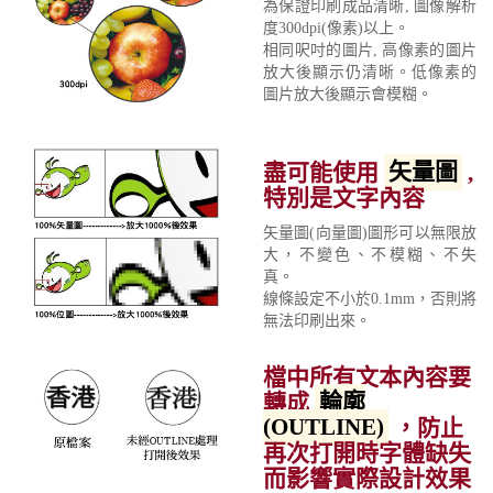
為保證印刷成品清晰, 圖像解析
度300dpi(像素)以上。
相同呎吋的圖片, 高像素的圖片
放大後顯示仍清晰。低像素的
圖片放大後顯示會模糊。
盡可能使用
矢量圖
,
特別是文字內容
矢量圖(向量圖)圖形可以無限放
大，不變色、不模糊、不失
真。
線條設定不小於0.1mm，否則將
無法印刷出來。
檔中所有文本內容要
轉成
輪廓
(OUTLINE)
，防止
再次打開時字體缺失
而影響實際設計效果