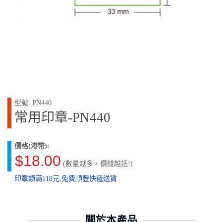
型號: PN440
常用印章-PN440
價格(港幣):
$18.00
(數量越多，價錢越抵!)
印章類满118元,免費順豐快遞送貨
關於本產品