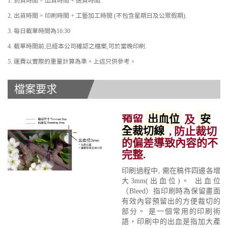
1. 到貨時間 = 出貨時間 + 送貨時間.
2. 出貨時間 = 印刷時間 + 工藝加工時間 (不包含星期日及公眾假期).
3. 每日截單時間為16:30
4. 截單時間前,已經本公司確認之檔案,可於當晚印刷.
5. 運費以實際的重量計算為準。上述只供參考。
檔案要求
預留
出血位
及
安
全裁切線
, 防止裁切
的偏差導致內容的不
完整.
印刷過程中, 需在稿件四邊各增
大3mm(出血位)。 出血位
（Bleed）指印刷時為保留畫面
有效內容預留出的方便裁切的
部分。 是一個常用的印刷術
語，印刷中的出血是指加大產