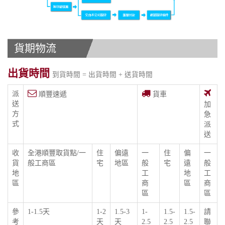
貨期物流
出貨時間
到貨時間 = 出貨時間 + 送貨時間
派
順豐速遞
貨車
送
加
方
急
式
派
送
收
全港順豐取貨點/一
住
偏遠
一
住
偏
一
貨
般工商區
宅
地區
般
宅
遠
般
地
工
地
工
區
商
區
商
區
區
參
1-1.5天
1-2
1.5-3
1-
1.5-
1.5-
請
考
天
天
2.5
2.5
2.5
聯