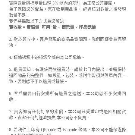
實際數量與標示量出現 5% 以內的差別, 為正常公差範圍。
為了保障您的權益，您在收到產品後， 經過核對數量之後發現
數量不足，
我們將採取以下方式為您解決：
實收款 = 實際量"可用"量 ÷ 標示量 × 印品總價
3. 對於簽收後，客戶發現的商品品質問題，我們同樣會為您解
決。
4. 運輸過程中的損壞全部由本公司承擔。
5. 退貨須知：有瑕疵而欲退貨時，請於七日內提出，並需保持
退回物品的完整性，如數量、包裝、或附件皆須與落單內容一
致，否則恕不予以退貨或銷帳。
6. 客戶需要自行安排所有退貨之運送，本公司恕不予安排回
收。
7. 貴客如有任何訂單的索償，本公司只受重印或退回相關貨
款，貴客任何的經濟損失,本公司恕不負責。
8. 若稿件上印有 QR code 或 Barcode 條碼，本公司不能保證條