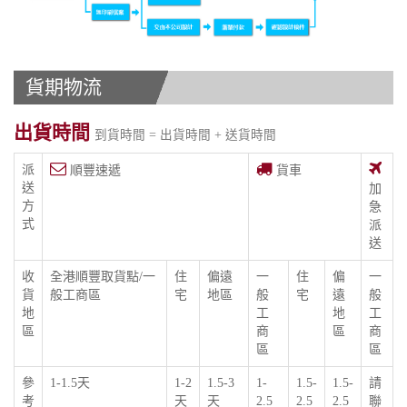
貨期物流
出貨時間
到貨時間 = 出貨時間 + 送貨時間
派
順豐速遞
貨車
送
加
方
急
式
派
送
收
全港順豐取貨點/一
住
偏遠
一
住
偏
一
貨
般工商區
宅
地區
般
宅
遠
般
地
工
地
工
區
商
區
商
區
區
參
1-1.5天
1-2
1.5-3
1-
1.5-
1.5-
請
考
天
天
2.5
2.5
2.5
聯