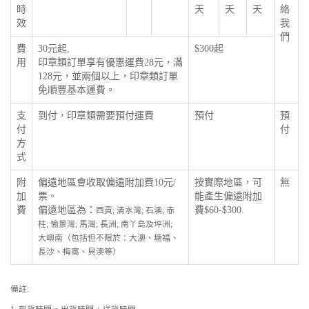
時
天
天
天
絡
效
我
們
費
30元起,
$300起
用
印章類訂單享有優惠運費28元，滿
128元，並兩個以上，印章類訂單
免順豐基本運費。
支
到付，印章類需要預付運費
預付
預
付
付
方
式
附
偏遠地區會收取偏遠附加費10元/
按實際地區，可
無
加
票。
能產生偏遠附加
費
偏遠地區為：
費$60-$300.
西貢; 清水灣; 石澳; 赤
柱; 愉景灣; 馬灣; 長洲; 南丫島及坪洲;
大嶼南（包括但不限於：大澳、塘福、
長沙、梅窩、貝澳等）
備註: