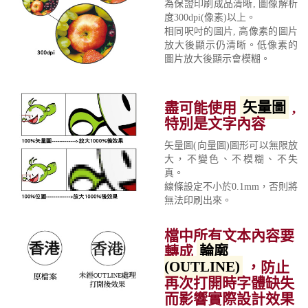
為保證印刷成品清晰, 圖像解析
度300dpi(像素)以上。
相同呎吋的圖片, 高像素的圖片
放大後顯示仍清晰。低像素的
圖片放大後顯示會模糊。
盡可能使用
矢量圖
,
特別是文字內容
矢量圖(向量圖)圖形可以無限放
大，不變色、不模糊、不失
真。
線條設定不小於0.1mm，否則將
無法印刷出來。
檔中所有文本內容要
轉成
輪廓
(OUTLINE)
，防止
再次打開時字體缺失
而影響實際設計效果