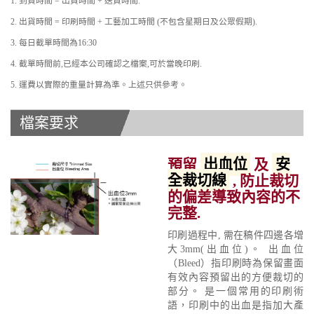
1. 到貨時間 = 出貨時間 + 送貨時間.
2. 出貨時間 = 印刷時間 + 工藝加工時間 (不包含星期日及公眾假期).
3. 每日截單時間為16:30
4. 截單時間前,已經本公司確認之檔案,可於當晚印刷.
5. 運費以實際的重量計算為準。上述只供參考。
檔案要求
預留
出血位
及
安
全裁切線
, 防止裁切
的偏差導致內容的不
完整.
印刷過程中, 需在稿件四邊各增
大3mm(出血位)。 出血位
（Bleed）指印刷時為保留畫面
有效內容預留出的方便裁切的
部分。 是一個常用的印刷術
語，印刷中的出血是指加大產