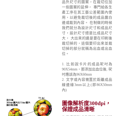
品外尺寸的圖案，在裁切位加
一些圖案的延伸， 專門給各生
產工序在其工藝公差範圍內使
用，以避免裁切後的成品露白
邊或裁到內容。 在制做的時候
我們就分為設計尺寸和成品尺
寸，設計尺寸總是比成品尺寸
大， 大出來的邊是要在印刷後
裁切掉的，這個要印出來並裁
切掉的部分就稱為出血或出血
位。
1. 比如說卡片的成品呎吋為
90X54mm，那添加出血位後, 呎
吋應該為96X60mm
2. 文字或內容需置於距離成品
線邊緣3mm以上(即86X50mm
內)
圖像解析度300dpi，
保證成品清晰