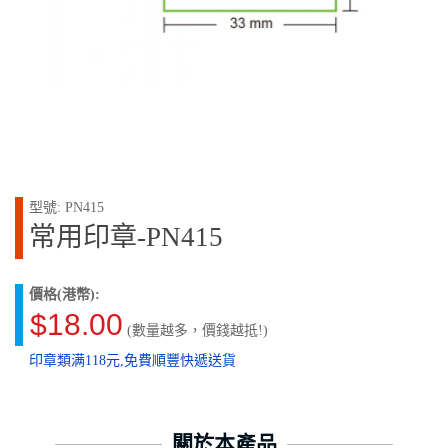
型號: PN415
常用印章-PN415
價格(港幣):
$18.00
(數量越多，價錢越抵!)
印章類满118元,免費順豐快遞送貨
關於本產品