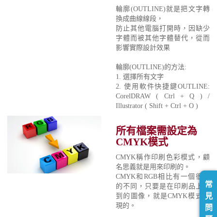
輪廓(OUTLINE)就是把文字轉
換成曲線線段，
防止其他電腦打開時，因缺少
字體而被其他字體替代，從而
影響實際設計效果
輪廓(OUTLINE)的方法:
1. 選擇所有文字
2. 使用軟件快捷鍵OUTLINE:
CorelDRAW ( Ctrl + Q ) /
Illustrator ( Shift + Ctrl + O )
所有檔案需設定為
CMYK模式
CMYK稱作印刷色彩模式，顧
名思義就是用來印刷的。
CMYK和RGB相比有一個很大
常
的不同，只要是在印刷品上看
見
到的圖像，就是CMYK模式表
現的。
問