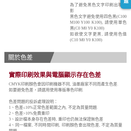
題
為了避免黑色文字印刷出現重
影
黑色文字避免使用四色黑(C100
M100 Y100 K100), 請使用單色
黑(C0 M0 Y0 K100)
如欲使文字更黑, 請使用色值
(C10 M0 Y0 K100)
關於色差
實際印刷效果與電腦顯示存在色差
CMYK印刷顏色會因印刷機器不同, 油墨廠家不同而產生色差.
如要避免色差，請選用使用專版專色印刷.
色差問題的投訴處理說明：
1、色差≤10%正常色差範圍之內, 不定為質量問題.
2、色差>10%免費重印
3、設計檔本身存在色差時, 重印也仍無法保證無色差
4、同一檔案, 不同時間印刷, 印刷顏色會出現色差, 不定為質量
問題.