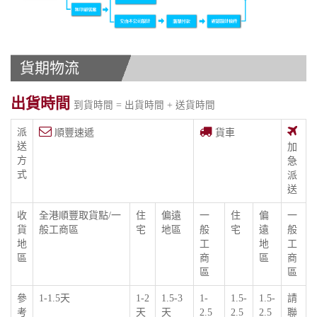
貨期物流
出貨時間
到貨時間 = 出貨時間 + 送貨時間
派
順豐速遞
貨車
送
加
方
急
式
派
送
收
全港順豐取貨點/一
住
偏遠
一
住
偏
一
貨
般工商區
宅
地區
般
宅
遠
般
地
工
地
工
區
商
區
商
區
區
參
1-1.5天
1-2
1.5-3
1-
1.5-
1.5-
請
考
天
天
2.5
2.5
2.5
聯