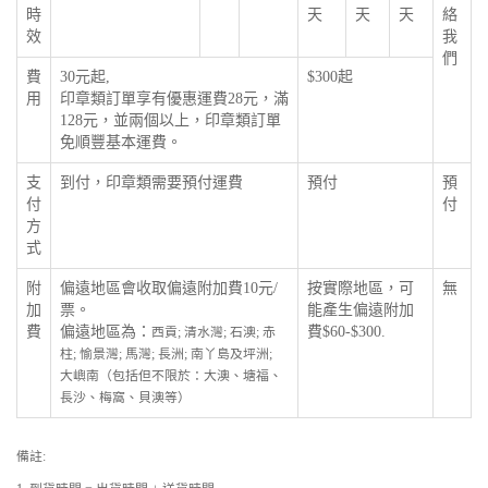
時
天
天
天
絡
效
我
們
費
30元起,
$300起
用
印章類訂單享有優惠運費28元，滿
128元，並兩個以上，印章類訂單
免順豐基本運費。
支
到付，印章類需要預付運費
預付
預
付
付
方
式
附
偏遠地區會收取偏遠附加費10元/
按實際地區，可
無
加
票。
能產生偏遠附加
費
偏遠地區為：
費$60-$300.
西貢; 清水灣; 石澳; 赤
柱; 愉景灣; 馬灣; 長洲; 南丫島及坪洲;
大嶼南（包括但不限於：大澳、塘福、
長沙、梅窩、貝澳等）
備註: