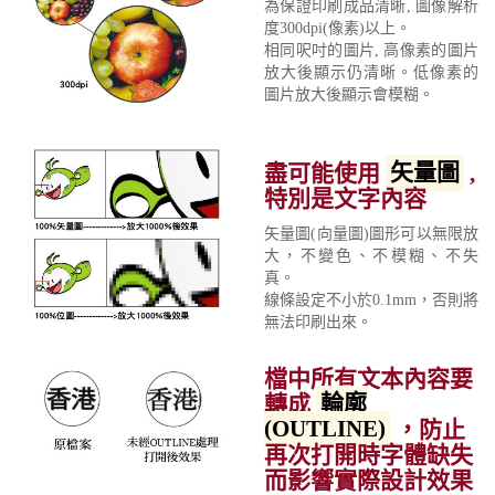
為保證印刷成品清晰, 圖像解析
度300dpi(像素)以上。
相同呎吋的圖片, 高像素的圖片
放大後顯示仍清晰。低像素的
圖片放大後顯示會模糊。
盡可能使用
矢量圖
,
特別是文字內容
矢量圖(向量圖)圖形可以無限放
大，不變色、不模糊、不失
真。
線條設定不小於0.1mm，否則將
無法印刷出來。
檔中所有文本內容要
轉成
輪廓
(OUTLINE)
，防止
再次打開時字體缺失
而影響實際設計效果