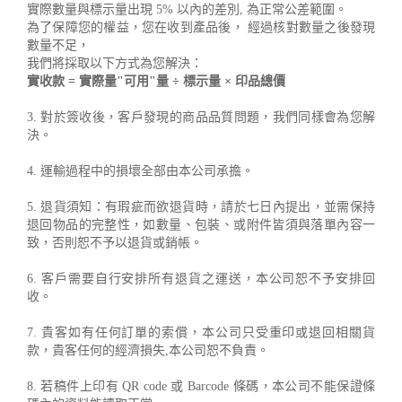
實際數量與標示量出現 5% 以內的差別, 為正常公差範圍。
為了保障您的權益，您在收到產品後， 經過核對數量之後發現
數量不足，
我們將採取以下方式為您解決：
實收款 = 實際量"可用"量 ÷ 標示量 × 印品總價
3. 對於簽收後，客戶發現的商品品質問題，我們同樣會為您解
決。
4. 運輸過程中的損壞全部由本公司承擔。
5. 退貨須知：有瑕疵而欲退貨時，請於七日內提出，並需保持
退回物品的完整性，如數量、包裝、或附件皆須與落單內容一
致，否則恕不予以退貨或銷帳。
6. 客戶需要自行安排所有退貨之運送，本公司恕不予安排回
收。
7. 貴客如有任何訂單的索償，本公司只受重印或退回相關貨
款，貴客任何的經濟損失,本公司恕不負責。
8. 若稿件上印有 QR code 或 Barcode 條碼，本公司不能保證條