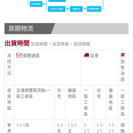
貨期物流
出貨時間
到貨時間 = 出貨時間 + 送貨時間
派
順豐速遞
貨車
送
加
方
急
式
派
送
收
全港順豐取貨點/一
住
偏遠
一
住
偏
一
貨
般工商區
宅
地區
般
宅
遠
般
地
工
地
工
區
商
區
商
區
區
參
1-1.5天
1-2
1.5-3
1-
1.5-
1.5-
請
考
天
天
2.5
2.5
2.5
聯