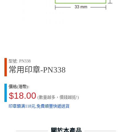
型號: PN338
常用印章-PN338
價格(港幣):
$18.00
(數量越多，價錢越抵!)
印章類满118元,免費順豐快遞送貨
關於本產品