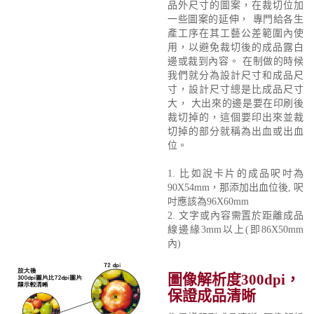
品外尺寸的圖案，在裁切位加
一些圖案的延伸， 專門給各生
產工序在其工藝公差範圍內使
用，以避免裁切後的成品露白
邊或裁到內容。 在制做的時候
我們就分為設計尺寸和成品尺
寸，設計尺寸總是比成品尺寸
大， 大出來的邊是要在印刷後
裁切掉的，這個要印出來並裁
切掉的部分就稱為出血或出血
位。
1. 比如說卡片的成品呎吋為
90X54mm，那添加出血位後, 呎
吋應該為96X60mm
2. 文字或內容需置於距離成品
線邊緣3mm以上(即86X50mm
內)
圖像解析度300dpi，
保證成品清晰