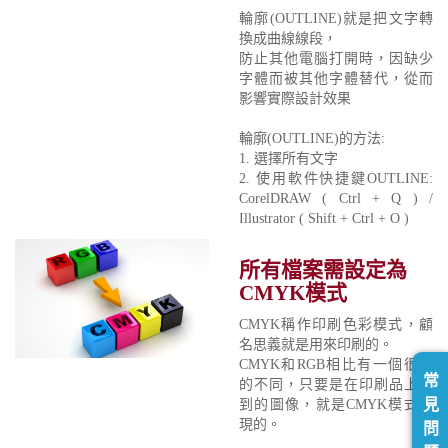
輪廓(OUTLINE)就是把文字轉
換成曲線線段，
防止其他電腦打開時，因缺少
字體而被其他字體替代，從而
影響實際設計效果
輪廓(OUTLINE)的方法:
1. 選擇所有文字
2. 使用軟件快捷鍵OUTLINE:
CorelDRAW ( Ctrl + Q ) /
Illustrator ( Shift + Ctrl + O )
所有檔案需設定為
CMYK模式
CMYK稱作印刷色彩模式，顧
名思義就是用來印刷的。
CMYK和RGB相比有一個很大
常
的不同，只要是在印刷品上看
見
到的圖像，就是CMYK模式表
現的。
問