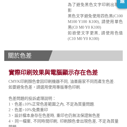
題
為了避免黑色文字印刷出現重
影
黑色文字避免使用四色黑(C100
M100 Y100 K100), 請使用單色
黑(C0 M0 Y0 K100)
如欲使文字更黑, 請使用色值
(C10 M0 Y0 K100)
關於色差
實際印刷效果與電腦顯示存在色差
CMYK印刷顏色會因印刷機器不同, 油墨廠家不同而產生色差.
如要避免色差，請選用使用專版專色印刷.
色差問題的投訴處理說明：
1、色差≤10%正常色差範圍之內, 不定為質量問題.
2、色差>10%免費重印
3、設計檔本身存在色差時, 重印也仍無法保證無色差
4、同一檔案, 不同時間印刷, 印刷顏色會出現色差, 不定為質量
問題.