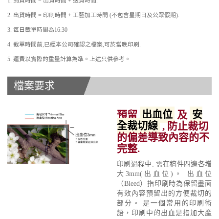
1. 到貨時間 = 出貨時間 + 送貨時間.
2. 出貨時間 = 印刷時間 + 工藝加工時間 (不包含星期日及公眾假期).
3. 每日截單時間為16:30
4. 截單時間前,已經本公司確認之檔案,可於當晚印刷.
5. 運費以實際的重量計算為準。上述只供參考。
檔案要求
預留
出血位
及
安
全裁切線
, 防止裁切
的偏差導致內容的不
完整.
印刷過程中, 需在稿件四邊各增
大3mm(出血位)。 出血位
（Bleed）指印刷時為保留畫面
有效內容預留出的方便裁切的
部分。 是一個常用的印刷術
語，印刷中的出血是指加大產