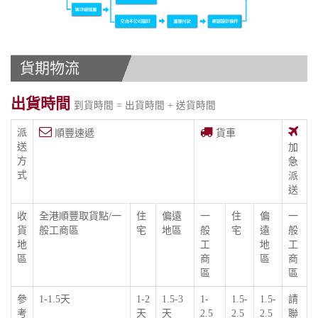
貨期物流
出貨時間
到貨時間 = 出貨時間 + 送貨時間
派
順豐速遞
貨車
送
加
方
急
式
派
送
收
全港順豐取貨點/一
住
偏遠
一
住
偏
一
貨
般工商區
宅
地區
般
宅
遠
般
地
工
地
工
區
商
區
商
區
區
參
1-1.5天
1-2
1.5-3
1-
1.5-
1.5-
請
考
天
天
2.5
2.5
2.5
聯