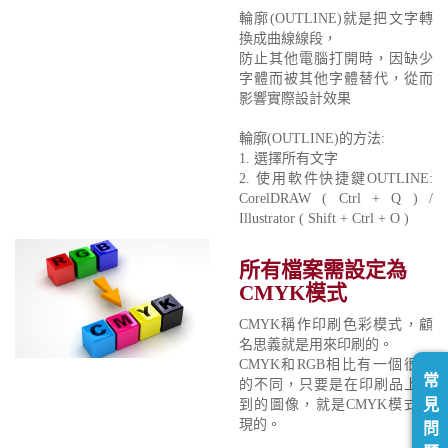
輪廓(OUTLINE)就是把文字轉
換成曲線線段，
防止其他電腦打開時，因缺少
字體而被其他字體替代，從而
影響實際設計效果
輪廓(OUTLINE)的方法:
1. 選擇所有文字
2. 使用軟件快捷鍵OUTLINE:
CorelDRAW ( Ctrl + Q ) /
Illustrator ( Shift + Ctrl + O )
所有檔案需設定為
CMYK模式
CMYK稱作印刷色彩模式，顧
名思義就是用來印刷的。
CMYK和RGB相比有一個很大
常
的不同，只要是在印刷品上看
見
到的圖像，就是CMYK模式表
現的。
問