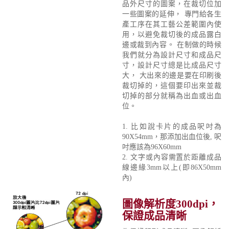
品外尺寸的圖案，在裁切位加
一些圖案的延伸， 專門給各生
產工序在其工藝公差範圍內使
用，以避免裁切後的成品露白
邊或裁到內容。 在制做的時候
我們就分為設計尺寸和成品尺
寸，設計尺寸總是比成品尺寸
大， 大出來的邊是要在印刷後
裁切掉的，這個要印出來並裁
切掉的部分就稱為出血或出血
位。
1. 比如說卡片的成品呎吋為
90X54mm，那添加出血位後, 呎
吋應該為96X60mm
2. 文字或內容需置於距離成品
線邊緣3mm以上(即86X50mm
內)
圖像解析度300dpi，
保證成品清晰