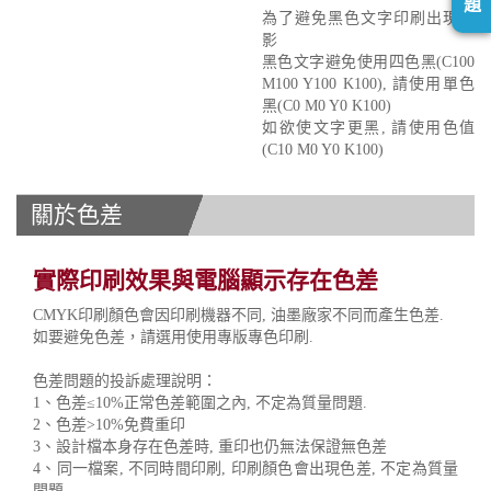
題
為了避免黑色文字印刷出現重
影
黑色文字避免使用四色黑(C100
M100 Y100 K100), 請使用單色
黑(C0 M0 Y0 K100)
如欲使文字更黑, 請使用色值
(C10 M0 Y0 K100)
關於色差
實際印刷效果與電腦顯示存在色差
CMYK印刷顏色會因印刷機器不同, 油墨廠家不同而產生色差.
如要避免色差，請選用使用專版專色印刷.
色差問題的投訴處理說明：
1、色差≤10%正常色差範圍之內, 不定為質量問題.
2、色差>10%免費重印
3、設計檔本身存在色差時, 重印也仍無法保證無色差
4、同一檔案, 不同時間印刷, 印刷顏色會出現色差, 不定為質量
問題.