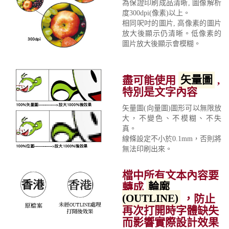
為保證印刷成品清晰, 圖像解析
度300dpi(像素)以上。
相同呎吋的圖片, 高像素的圖片
放大後顯示仍清晰。低像素的
圖片放大後顯示會模糊。
盡可能使用
矢量圖
,
特別是文字內容
矢量圖(向量圖)圖形可以無限放
大，不變色、不模糊、不失
真。
線條設定不小於0.1mm，否則將
無法印刷出來。
檔中所有文本內容要
轉成
輪廓
(OUTLINE)
，防止
再次打開時字體缺失
而影響實際設計效果