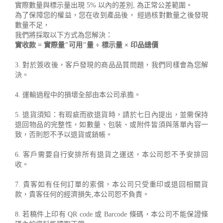
實際數量與標示量出現 5% 以內的差別, 為正常公差範圍。
為了保障您的權益，您在收到產品後， 經過核對數量之後發現
數量不足，
我們將採取以下方式為您解決：
實收款 = 實際量"可用"量 ÷ 標示量 × 印品總價
3. 對於簽收後，客戶發現的商品品質問題，我們同樣會為您解
決。
4. 運輸過程中的損壞全部由本公司承擔。
5. 退貨須知：有瑕疵而欲退貨時，請於七日內提出，並需保持
退回物品的完整性，如數量、包裝、或附件皆須與落單內容一
致，否則恕不予以退貨或銷帳。
6. 客戶需要自行安排所有退貨之運送，本公司恕不予安排回
收。
7. 貴客如有任何訂單的索償，本公司只受重印或退回相關貨
款，貴客任何的經濟損失,本公司恕不負責。
8. 若稿件上印有 QR code 或 Barcode 條碼，本公司不能保證條