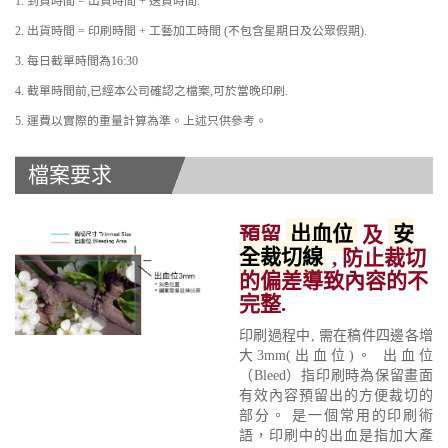
1. 到貨時間 = 出貨時間 + 送貨時間.
2. 出貨時間 = 印刷時間 + 工藝加工時間 (不包含星期日及公眾假期).
3. 每日截單時間為16:30
4. 截單時間前,已經本公司確認之檔案,可於當晚印刷.
5. 運費以實際的重量計算為準。上述只供參考。
檔案要求
預留
出血位
及
安
全裁切線
, 防止裁切
的偏差導致內容的不
完整.
印刷過程中, 需在稿件四邊各增
大3mm(出血位)。 出血位
（Bleed）指印刷時為保留畫面
有效內容預留出的方便裁切的
部分。 是一個常用的印刷術
語，印刷中的出血是指加大產