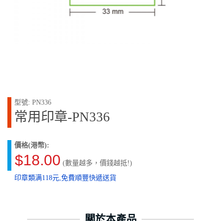
型號: PN336
常用印章-PN336
價格(港幣):
$18.00
(數量越多，價錢越抵!)
印章類满118元,免費順豐快遞送貨
關於本產品