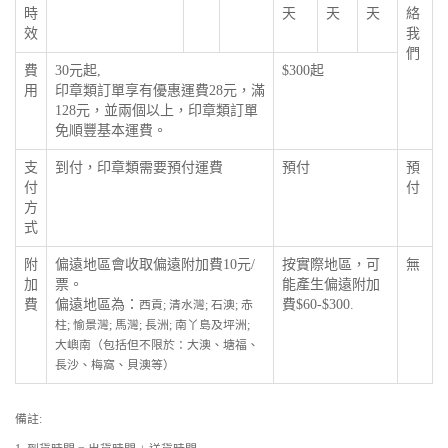
時
天
天
天
絡
效
我
們
費
30元起,
$300起
用
印章類訂單享有優惠運費28元，滿
128元，並兩個以上，印章類訂單
免順豐基本運費。
支
到付，印章類需要預付運費
預付
預
付
付
方
式
附
偏遠地區會收取偏遠附加費10元/
按實際地區，可
無
加
票。
能產生偏遠附加
費
偏遠地區為：
費$60-$300.
西貢; 清水灣; 石澳; 赤
柱; 愉景灣; 馬灣; 長洲; 南丫島及坪洲;
大嶼南（包括但不限於：大澳、塘福、
長沙、梅窩、貝澳等）
備註: