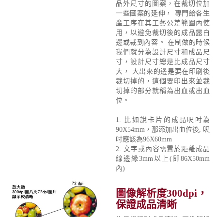
品外尺寸的圖案，在裁切位加
一些圖案的延伸， 專門給各生
產工序在其工藝公差範圍內使
用，以避免裁切後的成品露白
邊或裁到內容。 在制做的時候
我們就分為設計尺寸和成品尺
寸，設計尺寸總是比成品尺寸
大， 大出來的邊是要在印刷後
裁切掉的，這個要印出來並裁
切掉的部分就稱為出血或出血
位。
1. 比如說卡片的成品呎吋為
90X54mm，那添加出血位後, 呎
吋應該為96X60mm
2. 文字或內容需置於距離成品
線邊緣3mm以上(即86X50mm
內)
圖像解析度300dpi，
保證成品清晰