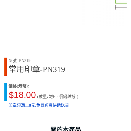
型號: PN319
常用印章-PN319
價格(港幣):
$18.00
(數量越多，價錢越抵!)
印章類满118元,免費順豐快遞送貨
關於本產品