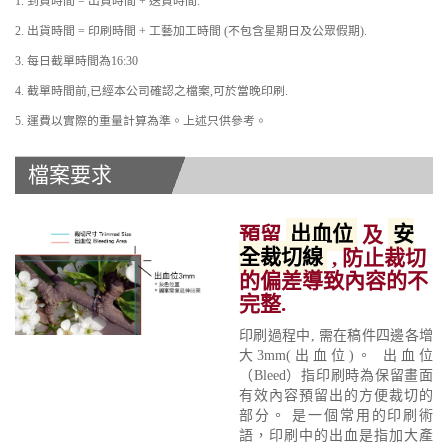
1. 到貨時間 = 出貨時間 + 送貨時間.
2. 出貨時間 = 印刷時間 + 工藝加工時間 (不包含星期日及公眾假期).
3. 每日截單時間為16:30
4. 截單時間前,已經本公司確認之檔案,可於當晚印刷.
5. 運費以實際的重量計算為準。上述只供參考。
檔案要求
預留
出血位
及
安
全裁切線
, 防止裁切
的偏差導致內容的不
完整.
印刷過程中, 需在稿件四邊各增
大3mm(出血位)。 出血位
（Bleed）指印刷時為保留畫面
有效內容預留出的方便裁切的
部分。 是一個常用的印刷術
語，印刷中的出血是指加大產