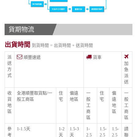
貨期物流
出貨時間
到貨時間 = 出貨時間 + 送貨時間
派
順豐速遞
貨車
送
加
方
急
式
派
送
收
全港順豐取貨點/一
住
偏遠
一
住
偏
一
貨
般工商區
宅
地區
般
宅
遠
般
地
工
地
工
區
商
區
商
區
區
參
1-1.5天
1-2
1.5-3
1-
1.5-
1.5-
請
考
天
天
2.5
2.5
2.5
聯