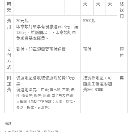
時
天
天
天
絡
效
我
們
費
30元起,
$300起
用
印章類訂單享有優惠運費28元，滿
128元，並兩個以上，印章類訂單
免順豐基本運費。
支
到付，印章類需要預付運費
預付
預
付
付
方
式
附
偏遠地區會收取偏遠附加費10元/
按實際地區，可
無
加
票。
能產生偏遠附加
費
偏遠地區為：
費$60-$300.
西貢; 清水灣; 石澳; 赤
柱; 愉景灣; 馬灣; 長洲; 南丫島及坪洲;
大嶼南（包括但不限於：大澳、塘福、
長沙、梅窩、貝澳等）
備註: