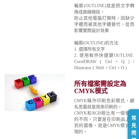
輪廓(OUTLINE)就是把文字轉
換成曲線線段，
防止其他電腦打開時，因缺少
字體而被其他字體替代，從而
影響實際設計效果
輪廓(OUTLINE)的方法:
1. 選擇所有文字
2. 使用軟件快捷鍵OUTLINE:
CorelDRAW ( Ctrl + Q ) /
Illustrator ( Shift + Ctrl + O )
所有檔案需設定為
CMYK模式
CMYK稱作印刷色彩模式，顧
名思義就是用來印刷的。
CMYK和RGB相比有一個很大
常
的不同，只要是在印刷品上看
見
到的圖像，就是CMYK模式表
現的。
問