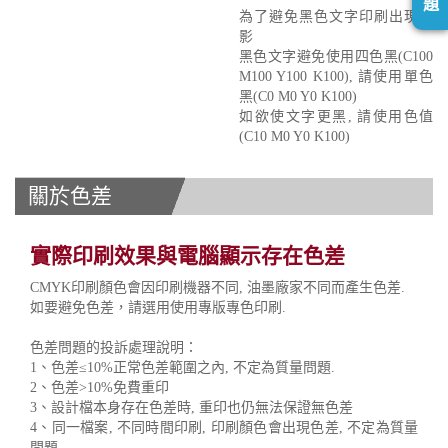
題
為了避免黑色文字印刷出現重
影
黑色文字避免使用四色黑(C100
M100 Y100 K100), 請使用單色
黑(C0 M0 Y0 K100)
如欲使文字更黑, 請使用色值
(C10 M0 Y0 K100)
關於色差
實際印刷效果與電腦顯示存在色差
CMYK印刷顏色會因印刷機器不同, 油墨廠家不同而產生色差.
如要避免色差，請選用使用專版專色印刷.
色差問題的投訴處理說明：
1、色差≤10%正常色差範圍之內, 不定為質量問題.
2、色差>10%免費重印
3、設計檔本身存在色差時, 重印也仍無法保證無色差
4、同一檔案, 不同時間印刷, 印刷顏色會出現色差, 不定為質量
問題.