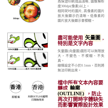
為保證印刷成品清晰, 圖像解析
度300dpi(像素)以上。
相同呎吋的圖片, 高像素的圖片
放大後顯示仍清晰。低像素的
圖片放大後顯示會模糊。
盡可能使用
矢量圖
,
特別是文字內容
矢量圖(向量圖)圖形可以無限放
大，不變色、不模糊、不失
真。
線條設定不小於0.1mm，否則將
無法印刷出來。
檔中所有文本內容要
轉成
輪廓
(OUTLINE)
，防止
再次打開時字體缺失
而影響實際設計效果