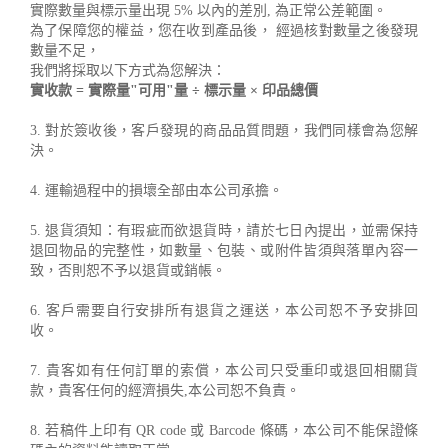
實際數量與標示量出現 5% 以內的差別, 為正常公差範圍。
為了保障您的權益，您在收到產品後， 經過核對數量之後發現
數量不足，
我們將採取以下方式為您解決：
實收款 = 實際量"可用"量 ÷ 標示量 × 印品總價
3. 對於簽收後，客戶發現的商品品質問題，我們同樣會為您解
決。
4. 運輸過程中的損壞全部由本公司承擔。
5. 退貨須知：有瑕疵而欲退貨時，請於七日內提出，並需保持
退回物品的完整性，如數量、包裝、或附件皆須與落單內容一
致，否則恕不予以退貨或銷帳。
6. 客戶需要自行安排所有退貨之運送，本公司恕不予安排回
收。
7. 貴客如有任何訂單的索償，本公司只受重印或退回相關貨
款，貴客任何的經濟損失,本公司恕不負責。
8. 若稿件上印有 QR code 或 Barcode 條碼，本公司不能保證條