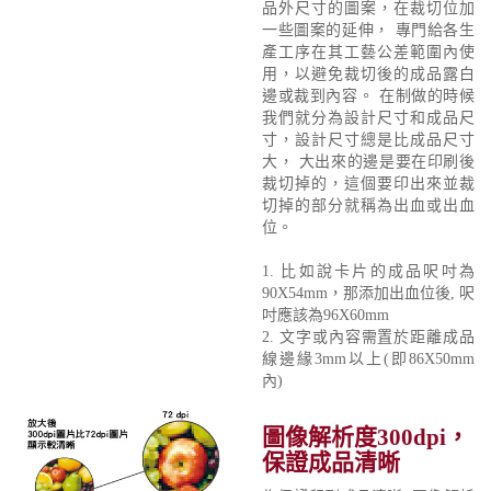
品外尺寸的圖案，在裁切位加
一些圖案的延伸， 專門給各生
產工序在其工藝公差範圍內使
用，以避免裁切後的成品露白
邊或裁到內容。 在制做的時候
我們就分為設計尺寸和成品尺
寸，設計尺寸總是比成品尺寸
大， 大出來的邊是要在印刷後
裁切掉的，這個要印出來並裁
切掉的部分就稱為出血或出血
位。
1. 比如說卡片的成品呎吋為
90X54mm，那添加出血位後, 呎
吋應該為96X60mm
2. 文字或內容需置於距離成品
線邊緣3mm以上(即86X50mm
內)
圖像解析度300dpi，
保證成品清晰