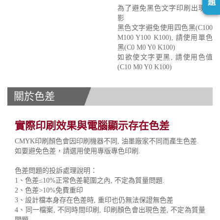
題
為了避免黑色文字印刷出現重
影
黑色文字避免使用四色黑(C100
M100 Y100 K100), 請使用單色
黑(C0 M0 Y0 K100)
如欲使文字更黑, 請使用色值
(C10 M0 Y0 K100)
關於色差
實際印刷效果與電腦顯示存在色差
CMYK印刷顏色會因印刷機器不同, 油墨廠家不同而產生色差.
如要避免色差，請選用使用專版專色印刷.
色差問題的投訴處理說明：
1、色差≤10%正常色差範圍之內, 不定為質量問題.
2、色差>10%免費重印
3、設計檔本身存在色差時, 重印也仍無法保證無色差
4、同一檔案, 不同時間印刷, 印刷顏色會出現色差, 不定為質量
問題.