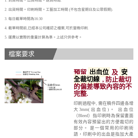
1. 到貨時間 = 出貨時間 + 送貨時間.
2. 出貨時間 = 印刷時間 + 工藝加工時間 (不包含星期日及公眾假期).
3. 每日截單時間為16:30
4. 截單時間前,已經本公司確認之檔案,可於當晚印刷.
5. 運費以實際的重量計算為準。上述只供參考。
檔案要求
預留
出血位
及
安
全裁切線
, 防止裁切
的偏差導致內容的不
完整.
印刷過程中, 需在稿件四邊各增
大3mm(出血位)。 出血位
（Bleed）指印刷時為保留畫面
有效內容預留出的方便裁切的
部分。 是一個常用的印刷術
語，印刷中的出血是指加大產