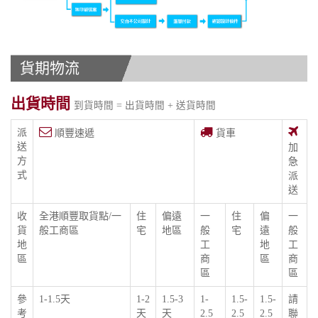
貨期物流
出貨時間
到貨時間 = 出貨時間 + 送貨時間
派
順豐速遞
貨車
送
加
方
急
式
派
送
收
全港順豐取貨點/一
住
偏遠
一
住
偏
一
貨
般工商區
宅
地區
般
宅
遠
般
地
工
地
工
區
商
區
商
區
區
參
1-1.5天
1-2
1.5-3
1-
1.5-
1.5-
請
考
天
天
2.5
2.5
2.5
聯