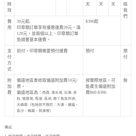
時
天
天
天
絡
效
我
們
費
30元起,
$300起
用
印章類訂單享有優惠運費28元，滿
128元，並兩個以上，印章類訂單
免順豐基本運費。
支
到付，印章類需要預付運費
預付
預
付
付
方
式
附
偏遠地區會收取偏遠附加費10元/
按實際地區，可
無
加
票。
能產生偏遠附加
費
偏遠地區為：
費$60-$300.
西貢; 清水灣; 石澳; 赤
柱; 愉景灣; 馬灣; 長洲; 南丫島及坪洲;
大嶼南（包括但不限於：大澳、塘福、
長沙、梅窩、貝澳等）
備註: