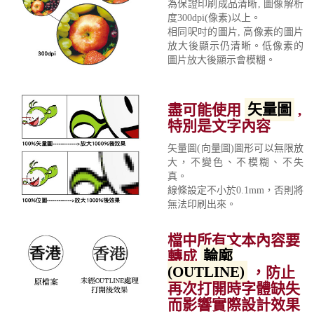
為保證印刷成品清晰, 圖像解析
度300dpi(像素)以上。
相同呎吋的圖片, 高像素的圖片
放大後顯示仍清晰。低像素的
圖片放大後顯示會模糊。
盡可能使用
矢量圖
,
特別是文字內容
矢量圖(向量圖)圖形可以無限放
大，不變色、不模糊、不失
真。
線條設定不小於0.1mm，否則將
無法印刷出來。
檔中所有文本內容要
轉成
輪廓
(OUTLINE)
，防止
再次打開時字體缺失
而影響實際設計效果