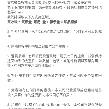
實際數量與標示量出現 5% 以內的差別, 為正常公差範圍。
為了保障您的權益，您在收到產品後， 經過核對數量之後發現
數量不足，
我們將採取以下方式為您解決：
實收款 = 實際量"可用"量 ÷ 標示量 × 印品總價
3. 對於簽收後，客戶發現的商品品質問題，我們同樣會為您解
決。
4. 運輸過程中的損壞全部由本公司承擔。
5. 退貨須知：有瑕疵而欲退貨時，請於七日內提出，並需保持
退回物品的完整性，如數量、包裝、或附件皆須與落單內容一
致，否則恕不予以退貨或銷帳。
6. 客戶需要自行安排所有退貨之運送，本公司恕不予安排回
收。
7. 貴客如有任何訂單的索償，本公司只受重印或退回相關貨
款，貴客任何的經濟損失,本公司恕不負責。
8. 若稿件上印有 QR code 或 Barcode 條碼，本公司不能保證條