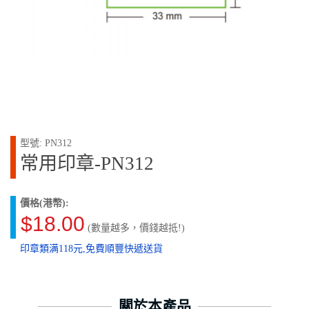
型號: PN312
常用印章-PN312
價格(港幣):
$18.00
(數量越多，價錢越抵!)
印章類满118元,免費順豐快遞送貨
關於本產品