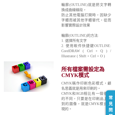
輪廓(OUTLINE)就是把文字轉
換成曲線線段，
防止其他電腦打開時，因缺少
字體而被其他字體替代，從而
影響實際設計效果
輪廓(OUTLINE)的方法:
1. 選擇所有文字
2. 使用軟件快捷鍵OUTLINE:
CorelDRAW ( Ctrl + Q ) /
Illustrator ( Shift + Ctrl + O )
所有檔案需設定為
CMYK模式
CMYK稱作印刷色彩模式，顧
名思義就是用來印刷的。
CMYK和RGB相比有一個很大
常
的不同，只要是在印刷品上看
見
到的圖像，就是CMYK模式表
現的。
問