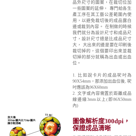
品外尺寸的圖案，在裁切位加
一些圖案的延伸， 專門給各生
產工序在其工藝公差範圍內使
用，以避免裁切後的成品露白
邊或裁到內容。 在制做的時候
我們就分為設計尺寸和成品尺
寸，設計尺寸總是比成品尺寸
大， 大出來的邊是要在印刷後
裁切掉的，這個要印出來並裁
切掉的部分就稱為出血或出血
位。
1. 比如說卡片的成品呎吋為
90X54mm，那添加出血位後, 呎
吋應該為96X60mm
2. 文字或內容需置於距離成品
線邊緣3mm以上(即86X50mm
內)
圖像解析度300dpi，
保證成品清晰