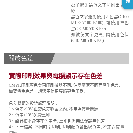
題
為了避免黑色文字印刷出現重
影
黑色文字避免使用四色黑(C100
M100 Y100 K100), 請使用單色
黑(C0 M0 Y0 K100)
如欲使文字更黑, 請使用色值
(C10 M0 Y0 K100)
關於色差
實際印刷效果與電腦顯示存在色差
CMYK印刷顏色會因印刷機器不同, 油墨廠家不同而產生色差.
如要避免色差，請選用使用專版專色印刷.
色差問題的投訴處理說明：
1、色差≤10%正常色差範圍之內, 不定為質量問題.
2、色差>10%免費重印
3、設計檔本身存在色差時, 重印也仍無法保證無色差
4、同一檔案, 不同時間印刷, 印刷顏色會出現色差, 不定為質量
問題.