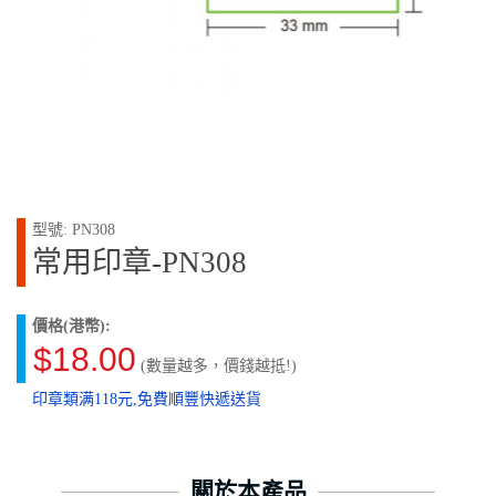
型號: PN308
常用印章-PN308
價格(港幣):
$18.00
(數量越多，價錢越抵!)
印章類满118元,免費順豐快遞送貨
關於本產品