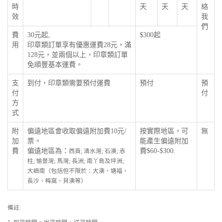
時
天
天
天
絡
效
我
們
費
30元起,
$300起
用
印章類訂單享有優惠運費28元，滿
128元，並兩個以上，印章類訂單
免順豐基本運費。
支
到付，印章類需要預付運費
預付
預
付
付
方
式
附
偏遠地區會收取偏遠附加費10元/
按實際地區，可
無
加
票。
能產生偏遠附加
費
偏遠地區為：
費$60-$300.
西貢; 清水灣; 石澳; 赤
柱; 愉景灣; 馬灣; 長洲; 南丫島及坪洲;
大嶼南（包括但不限於：大澳、塘福、
長沙、梅窩、貝澳等）
備註: