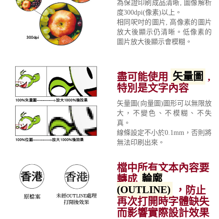
為保證印刷成品清晰, 圖像解析
度300dpi(像素)以上。
相同呎吋的圖片, 高像素的圖片
放大後顯示仍清晰。低像素的
圖片放大後顯示會模糊。
盡可能使用
矢量圖
,
特別是文字內容
矢量圖(向量圖)圖形可以無限放
大，不變色、不模糊、不失
真。
線條設定不小於0.1mm，否則將
無法印刷出來。
檔中所有文本內容要
轉成
輪廓
(OUTLINE)
，防止
再次打開時字體缺失
而影響實際設計效果