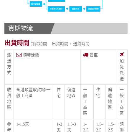
貨期物流
出貨時間
到貨時間 = 出貨時間 + 送貨時間
派
順豐速遞
貨車
送
加
方
急
式
派
送
收
全港順豐取貨點/一
住
偏遠
一
住
偏
一
貨
般工商區
宅
地區
般
宅
遠
般
地
工
地
工
區
商
區
商
區
區
參
1-1.5天
1-2
1.5-3
1-
1.5-
1.5-
請
考
天
天
2.5
2.5
2.5
聯