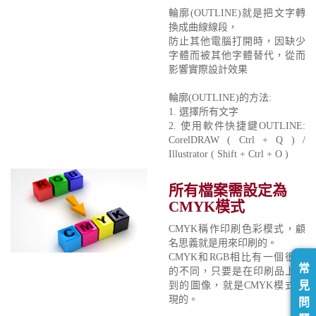
輪廓(OUTLINE)就是把文字轉
換成曲線線段，
防止其他電腦打開時，因缺少
字體而被其他字體替代，從而
影響實際設計效果
輪廓(OUTLINE)的方法:
1. 選擇所有文字
2. 使用軟件快捷鍵OUTLINE:
CorelDRAW ( Ctrl + Q ) /
Illustrator ( Shift + Ctrl + O )
所有檔案需設定為
CMYK模式
CMYK稱作印刷色彩模式，顧
名思義就是用來印刷的。
CMYK和RGB相比有一個很大
常
的不同，只要是在印刷品上看
見
到的圖像，就是CMYK模式表
現的。
問