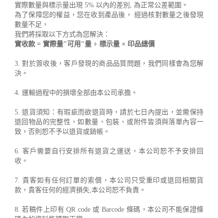
實際數量與標示量出現 5% 以內的差別, 為正常公差範圍。
為了保障您的權益，您在收到產品後， 經過核對數量之後發現
數量不足，
我們將採取以下方式為您解決：
實收款 = 實際量"可用"量 ÷ 標示量 × 印品總價
3. 對於簽收後，客戶發現的商品品質問題，我們同樣會為您解
決。
4. 運輸過程中的損壞全部由本公司承擔。
5. 退貨須知：有瑕疵而欲退貨時，請於七日內提出，並需保持
退回物品的完整性，如數量、包裝、或附件皆須與落單內容一
致，否則恕不予以退貨或銷帳。
6. 客戶需要自行安排所有退貨之運送，本公司恕不予安排回
收。
7. 貴客如有任何訂單的索償，本公司只受重印或退回相關貨
款，貴客任何的經濟損失,本公司恕不負責。
8. 若稿件上印有 QR code 或 Barcode 條碼，本公司不能保證條