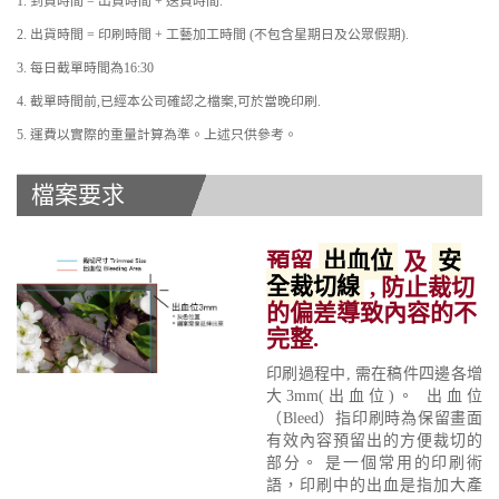
1. 到貨時間 = 出貨時間 + 送貨時間.
2. 出貨時間 = 印刷時間 + 工藝加工時間 (不包含星期日及公眾假期).
3. 每日截單時間為16:30
4. 截單時間前,已經本公司確認之檔案,可於當晚印刷.
5. 運費以實際的重量計算為準。上述只供參考。
檔案要求
預留
出血位
及
安
全裁切線
, 防止裁切
的偏差導致內容的不
完整.
印刷過程中, 需在稿件四邊各增
大3mm(出血位)。 出血位
（Bleed）指印刷時為保留畫面
有效內容預留出的方便裁切的
部分。 是一個常用的印刷術
語，印刷中的出血是指加大產