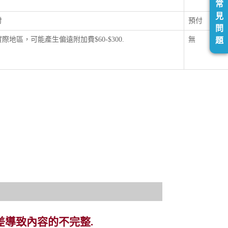
常
見
付
預付
問
際地區，可能產生偏遠附加費$60-$300.
無
題
差導致內容的不完整.