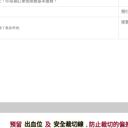
以上，印章類訂單免順豐基本運費。
預
按實
; 南丫島及坪洲;
預留
出血位
及
安全裁切線
, 防止裁切的偏