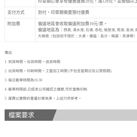
印章類訂單享有優惠運費28元，滿128元，並兩個
支付方式
到付，印章類需要預付運費
附加費
偏遠地區會收取偏遠附加費10元/票。
偏遠地區為：
西貢; 清水灣; 石澳; 赤柱; 愉景灣; 馬灣; 長洲
大嶼南（包括但不限於：大澳、塘福、長沙、梅窩、貝澳等）
備註:
1. 到貨時間 = 出貨時間 + 送貨時間.
2. 出貨時間 = 印刷時間 + 工藝加工時間 (不包含星期日及公眾假期).
3. 每日截單時間為16:30
4. 截單時間前,已經本公司確認之檔案,可於當晚印刷.
5. 運費以實際的重量計算為準。上述只供參考。
檔案要求