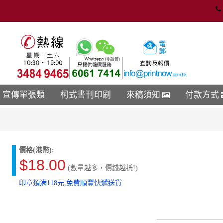
宣傳單張類
柯式書刊印刷
來稿須知
付款方式
價格(港幣):
$18.00
(數量越多，價錢越抵!)
印章類满118元,免費順豐快遞送貨