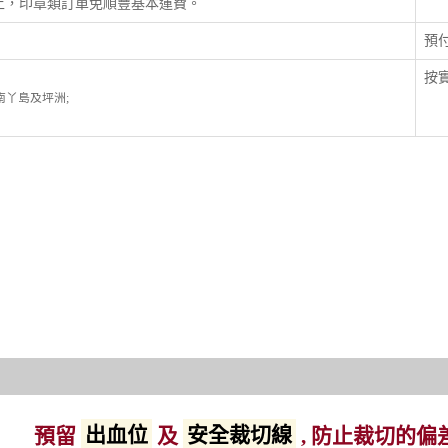
以上，印章類訂單免順豐基本運費。
預
按實
; 南丫島及坪洲;
預留
出血位
及
安全裁切線
, 防止裁切的偏