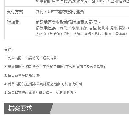
印章類訂單享有優惠運費28元，滿128元，並兩個
支付方式
到付，印章類需要預付運費
附加費
偏遠地區會收取偏遠附加費10元/票。
偏遠地區為：
西貢; 清水灣; 石澳; 赤柱; 愉景灣; 馬灣; 長洲
大嶼南（包括但不限於：大澳、塘福、長沙、梅窩、貝澳等）
備註:
1. 到貨時間 = 出貨時間 + 送貨時間.
2. 出貨時間 = 印刷時間 + 工藝加工時間 (不包含星期日及公眾假期).
3. 每日截單時間為16:30
4. 截單時間前,已經本公司確認之檔案,可於當晚印刷.
5. 運費以實際的重量計算為準。上述只供參考。
檔案要求