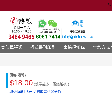
宣傳單張類
柯式書刊印刷
來稿須知
付款方式
價格(港幣):
$18.00
(數量越多，價錢越抵!)
印章類满118元,免費順豐快遞送貨