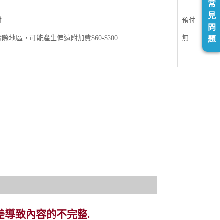
常
見
付
預付
問
際地區，可能產生偏遠附加費$60-$300.
無
題
差導致內容的不完整.