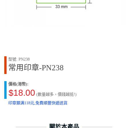
型號: PN238
常用印章-PN238
價格(港幣):
$18.00
(數量越多，價錢越抵!)
印章類满118元,免費順豐快遞送貨
關於本產品