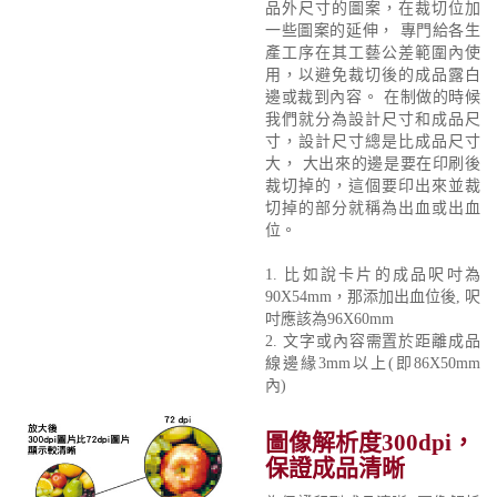
品外尺寸的圖案，在裁切位加
一些圖案的延伸， 專門給各生
產工序在其工藝公差範圍內使
用，以避免裁切後的成品露白
邊或裁到內容。 在制做的時候
我們就分為設計尺寸和成品尺
寸，設計尺寸總是比成品尺寸
大， 大出來的邊是要在印刷後
裁切掉的，這個要印出來並裁
切掉的部分就稱為出血或出血
位。
1. 比如說卡片的成品呎吋為
90X54mm，那添加出血位後, 呎
吋應該為96X60mm
2. 文字或內容需置於距離成品
線邊緣3mm以上(即86X50mm
內)
圖像解析度300dpi，
保證成品清晰