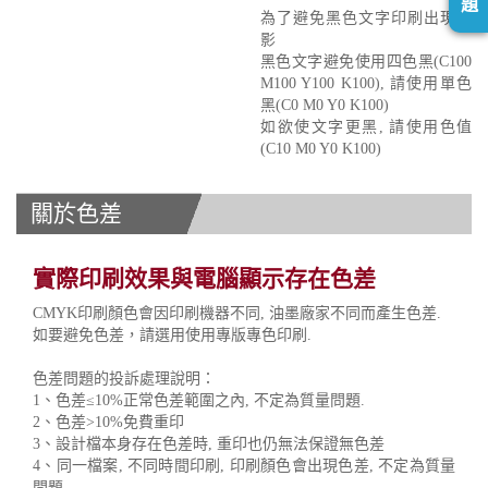
題
為了避免黑色文字印刷出現重
影
黑色文字避免使用四色黑(C100
M100 Y100 K100), 請使用單色
黑(C0 M0 Y0 K100)
如欲使文字更黑, 請使用色值
(C10 M0 Y0 K100)
關於色差
實際印刷效果與電腦顯示存在色差
CMYK印刷顏色會因印刷機器不同, 油墨廠家不同而產生色差.
如要避免色差，請選用使用專版專色印刷.
色差問題的投訴處理說明：
1、色差≤10%正常色差範圍之內, 不定為質量問題.
2、色差>10%免費重印
3、設計檔本身存在色差時, 重印也仍無法保證無色差
4、同一檔案, 不同時間印刷, 印刷顏色會出現色差, 不定為質量
問題.