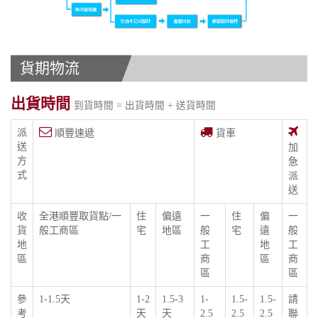
貨期物流
出貨時間
到貨時間 = 出貨時間 + 送貨時間
派
順豐速遞
貨車
送
加
方
急
式
派
送
收
全港順豐取貨點/一
住
偏遠
一
住
偏
一
貨
般工商區
宅
地區
般
宅
遠
般
地
工
地
工
區
商
區
商
區
區
參
1-1.5天
1-2
1.5-3
1-
1.5-
1.5-
請
考
天
天
2.5
2.5
2.5
聯