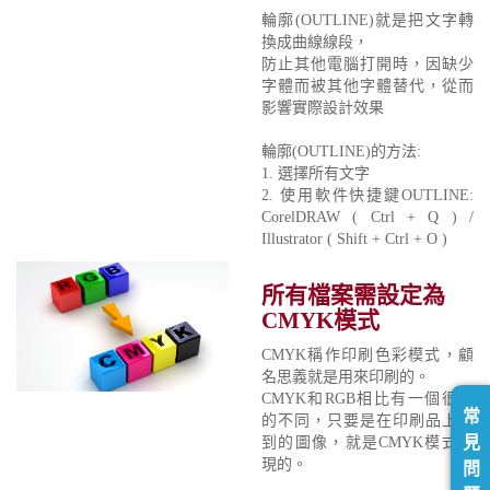
輪廓(OUTLINE)就是把文字轉
換成曲線線段，
防止其他電腦打開時，因缺少
字體而被其他字體替代，從而
影響實際設計效果
輪廓(OUTLINE)的方法:
1. 選擇所有文字
2. 使用軟件快捷鍵OUTLINE:
CorelDRAW ( Ctrl + Q ) /
Illustrator ( Shift + Ctrl + O )
所有檔案需設定為
CMYK模式
CMYK稱作印刷色彩模式，顧
名思義就是用來印刷的。
CMYK和RGB相比有一個很大
常
的不同，只要是在印刷品上看
見
到的圖像，就是CMYK模式表
現的。
問