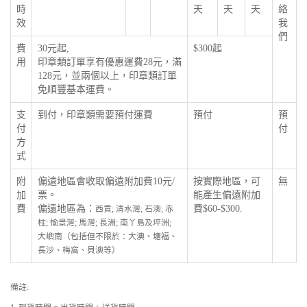
時
天
天
天
絡
效
我
們
費
30元起,
$300起
用
印章類訂單享有優惠運費28元，滿
128元，並兩個以上，印章類訂單
免順豐基本運費。
支
到付，印章類需要預付運費
預付
預
付
付
方
式
附
偏遠地區會收取偏遠附加費10元/
按實際地區，可
無
加
票。
能產生偏遠附加
費
偏遠地區為：
費$60-$300.
西貢; 清水灣; 石澳; 赤
柱; 愉景灣; 馬灣; 長洲; 南丫島及坪洲;
大嶼南（包括但不限於：大澳、塘福、
長沙、梅窩、貝澳等）
備註: