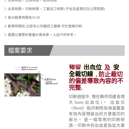
1. 到貨時間 = 出貨時間 + 送貨時間.
2. 出貨時間 = 印刷時間 + 工藝加工時間 (不包含星期日及公眾假期).
3. 每日截單時間為16:30
4. 截單時間前,已經本公司確認之檔案,可於當晚印刷.
5. 運費以實際的重量計算為準。上述只供參考。
檔案要求
預留
出血位
及
安
全裁切線
, 防止裁切
的偏差導致內容的不
完整.
印刷過程中, 需在稿件四邊各增
大3mm(出血位)。 出血位
（Bleed）指印刷時為保留畫面
有效內容預留出的方便裁切的
部分。 是一個常用的印刷術
語，印刷中的出血是指加大產