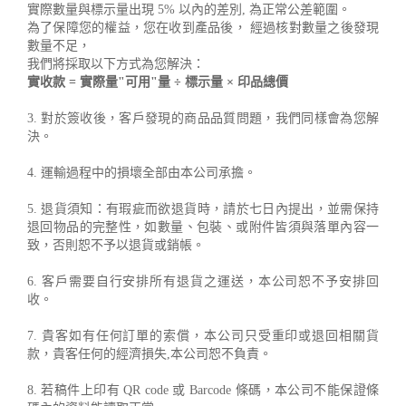
實際數量與標示量出現 5% 以內的差別, 為正常公差範圍。
為了保障您的權益，您在收到產品後， 經過核對數量之後發現
數量不足，
我們將採取以下方式為您解決：
實收款 = 實際量"可用"量 ÷ 標示量 × 印品總價
3. 對於簽收後，客戶發現的商品品質問題，我們同樣會為您解
決。
4. 運輸過程中的損壞全部由本公司承擔。
5. 退貨須知：有瑕疵而欲退貨時，請於七日內提出，並需保持
退回物品的完整性，如數量、包裝、或附件皆須與落單內容一
致，否則恕不予以退貨或銷帳。
6. 客戶需要自行安排所有退貨之運送，本公司恕不予安排回
收。
7. 貴客如有任何訂單的索償，本公司只受重印或退回相關貨
款，貴客任何的經濟損失,本公司恕不負責。
8. 若稿件上印有 QR code 或 Barcode 條碼，本公司不能保證條