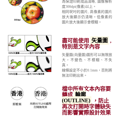
為保證印刷成品清晰, 圖像解析
度300dpi(像素)以上。
相同呎吋的圖片, 高像素的圖片
放大後顯示仍清晰。低像素的
圖片放大後顯示會模糊。
盡可能使用
矢量圖
,
特別是文字內容
矢量圖(向量圖)圖形可以無限放
大，不變色、不模糊、不失
真。
線條設定不小於0.1mm，否則將
無法印刷出來。
檔中所有文本內容要
轉成
輪廓
(OUTLINE)
，防止
再次打開時字體缺失
而影響實際設計效果