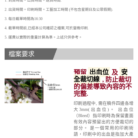
1. 到貨時間 = 出貨時間 + 送貨時間.
2. 出貨時間 = 印刷時間 + 工藝加工時間 (不包含星期日及公眾假期).
3. 每日截單時間為16:30
4. 截單時間前,已經本公司確認之檔案,可於當晚印刷.
5. 運費以實際的重量計算為準。上述只供參考。
檔案要求
預留
出血位
及
安
全裁切線
, 防止裁切
的偏差導致內容的不
完整.
印刷過程中, 需在稿件四邊各增
大3mm(出血位)。 出血位
（Bleed）指印刷時為保留畫面
有效內容預留出的方便裁切的
部分。 是一個常用的印刷術
語，印刷中的出血是指加大產