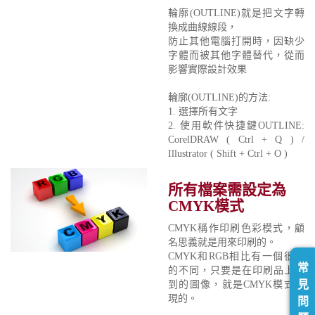
輪廓(OUTLINE)就是把文字轉
換成曲線線段，
防止其他電腦打開時，因缺少
字體而被其他字體替代，從而
影響實際設計效果
輪廓(OUTLINE)的方法:
1. 選擇所有文字
2. 使用軟件快捷鍵OUTLINE:
CorelDRAW ( Ctrl + Q ) /
Illustrator ( Shift + Ctrl + O )
所有檔案需設定為
CMYK模式
CMYK稱作印刷色彩模式，顧
名思義就是用來印刷的。
CMYK和RGB相比有一個很大
常
的不同，只要是在印刷品上看
見
到的圖像，就是CMYK模式表
現的。
問