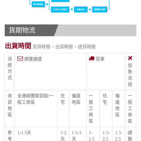
貨期物流
出貨時間
到貨時間 = 出貨時間 + 送貨時間
派
順豐速遞
貨車
送
加
方
急
式
派
送
收
全港順豐取貨點/一
住
偏遠
一
住
偏
一
貨
般工商區
宅
地區
般
宅
遠
般
地
工
地
工
區
商
區
商
區
區
參
1-1.5天
1-2
1.5-3
1-
1.5-
1.5-
請
考
天
天
2.5
2.5
2.5
聯