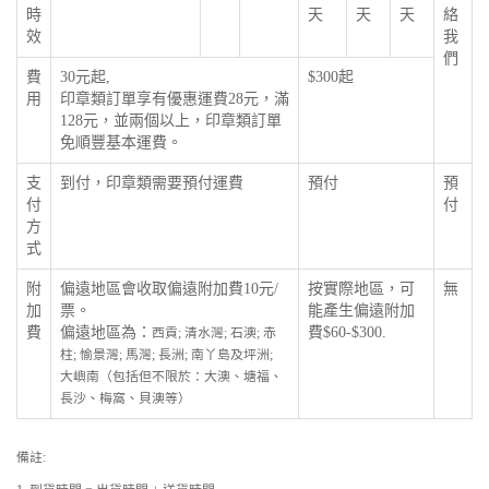
時
天
天
天
絡
效
我
們
費
30元起,
$300起
用
印章類訂單享有優惠運費28元，滿
128元，並兩個以上，印章類訂單
免順豐基本運費。
支
到付，印章類需要預付運費
預付
預
付
付
方
式
附
偏遠地區會收取偏遠附加費10元/
按實際地區，可
無
加
票。
能產生偏遠附加
費
偏遠地區為：
費$60-$300.
西貢; 清水灣; 石澳; 赤
柱; 愉景灣; 馬灣; 長洲; 南丫島及坪洲;
大嶼南（包括但不限於：大澳、塘福、
長沙、梅窩、貝澳等）
備註: