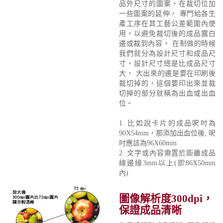
品外尺寸的圖案，在裁切位加
一些圖案的延伸， 專門給各生
產工序在其工藝公差範圍內使
用，以避免裁切後的成品露白
邊或裁到內容。 在制做的時候
我們就分為設計尺寸和成品尺
寸，設計尺寸總是比成品尺寸
大， 大出來的邊是要在印刷後
裁切掉的，這個要印出來並裁
切掉的部分就稱為出血或出血
位。
1. 比如說卡片的成品呎吋為
90X54mm，那添加出血位後, 呎
吋應該為96X60mm
2. 文字或內容需置於距離成品
線邊緣3mm以上(即86X50mm
內)
圖像解析度300dpi，
保證成品清晰