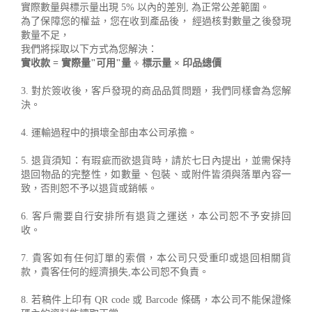
實際數量與標示量出現 5% 以內的差別, 為正常公差範圍。
為了保障您的權益，您在收到產品後， 經過核對數量之後發現
數量不足，
我們將採取以下方式為您解決：
實收款 = 實際量"可用"量 ÷ 標示量 × 印品總價
3. 對於簽收後，客戶發現的商品品質問題，我們同樣會為您解
決。
4. 運輸過程中的損壞全部由本公司承擔。
5. 退貨須知：有瑕疵而欲退貨時，請於七日內提出，並需保持
退回物品的完整性，如數量、包裝、或附件皆須與落單內容一
致，否則恕不予以退貨或銷帳。
6. 客戶需要自行安排所有退貨之運送，本公司恕不予安排回
收。
7. 貴客如有任何訂單的索償，本公司只受重印或退回相關貨
款，貴客任何的經濟損失,本公司恕不負責。
8. 若稿件上印有 QR code 或 Barcode 條碼，本公司不能保證條