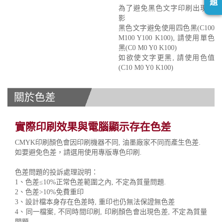
題
為了避免黑色文字印刷出現重
影
黑色文字避免使用四色黑(C100
M100 Y100 K100), 請使用單色
黑(C0 M0 Y0 K100)
如欲使文字更黑, 請使用色值
(C10 M0 Y0 K100)
關於色差
實際印刷效果與電腦顯示存在色差
CMYK印刷顏色會因印刷機器不同, 油墨廠家不同而產生色差.
如要避免色差，請選用使用專版專色印刷.
色差問題的投訴處理說明：
1、色差≤10%正常色差範圍之內, 不定為質量問題.
2、色差>10%免費重印
3、設計檔本身存在色差時, 重印也仍無法保證無色差
4、同一檔案, 不同時間印刷, 印刷顏色會出現色差, 不定為質量
問題.