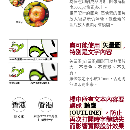
為保證印刷成品清晰, 圖像解析
度300dpi(像素)以上。
相同呎吋的圖片, 高像素的圖片
放大後顯示仍清晰。低像素的
圖片放大後顯示會模糊。
盡可能使用
矢量圖
,
特別是文字內容
矢量圖(向量圖)圖形可以無限放
大，不變色、不模糊、不失
真。
線條設定不小於0.1mm，否則將
無法印刷出來。
檔中所有文本內容要
轉成
輪廓
(OUTLINE)
，防止
再次打開時字體缺失
而影響實際設計效果