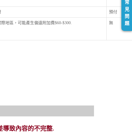
常
見
付
預付
問
際地區，可能產生偏遠附加費$60-$300.
無
題
差導致內容的不完整.