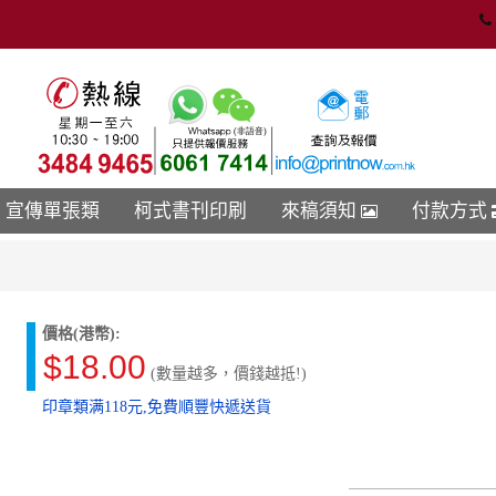
宣傳單張類
柯式書刊印刷
來稿須知
付款方式
價格(港幣):
$18.00
(數量越多，價錢越抵!)
印章類满118元,免費順豐快遞送貨