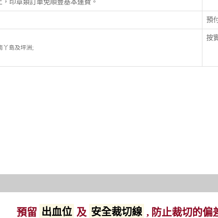
以上，印章類訂單免順豐基本運費。
預
按實
; 南丫島及坪洲;
預留
出血位
及
安全裁切線
, 防止裁切的偏