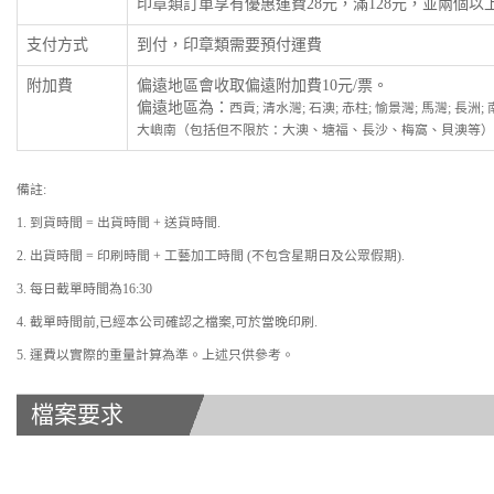
印章類訂單享有優惠運費28元，滿128元，並兩個
支付方式
到付，印章類需要預付運費
附加費
偏遠地區會收取偏遠附加費10元/票。
偏遠地區為：
西貢; 清水灣; 石澳; 赤柱; 愉景灣; 馬灣; 長洲
大嶼南（包括但不限於：大澳、塘福、長沙、梅窩、貝澳等）
備註:
1. 到貨時間 = 出貨時間 + 送貨時間.
2. 出貨時間 = 印刷時間 + 工藝加工時間 (不包含星期日及公眾假期).
3. 每日截單時間為16:30
4. 截單時間前,已經本公司確認之檔案,可於當晚印刷.
5. 運費以實際的重量計算為準。上述只供參考。
檔案要求