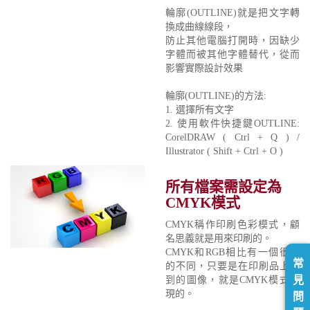
輪廓(OUTLINE)就是把文字轉
換成曲線線段，
防止其他電腦打開時，因缺少
字體而被其他字體替代，從而
影響實際設計效果
輪廓(OUTLINE)的方法:
1. 選擇所有文字
2. 使用軟件快捷鍵OUTLINE:
CorelDRAW ( Ctrl + Q ) /
Illustrator ( Shift + Ctrl + O )
所有檔案需設定為
CMYK模式
CMYK稱作印刷色彩模式，顧
名思義就是用來印刷的。
CMYK和RGB相比有一個很大
常
的不同，只要是在印刷品上看
見
到的圖像，就是CMYK模式表
現的。
問