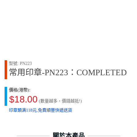
型號: PN223
常用印章-PN223：COMPLETED
價格(港幣):
$18.00
(數量越多，價錢越抵!)
印章類满118元,免費順豐快遞送貨
關於本產品