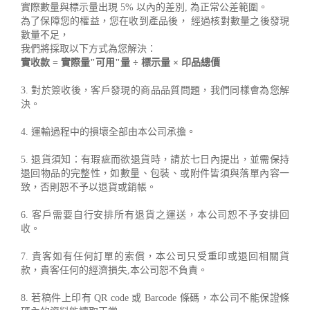
實際數量與標示量出現 5% 以內的差別, 為正常公差範圍。
為了保障您的權益，您在收到產品後， 經過核對數量之後發現
數量不足，
我們將採取以下方式為您解決：
實收款 = 實際量"可用"量 ÷ 標示量 × 印品總價
3. 對於簽收後，客戶發現的商品品質問題，我們同樣會為您解
決。
4. 運輸過程中的損壞全部由本公司承擔。
5. 退貨須知：有瑕疵而欲退貨時，請於七日內提出，並需保持
退回物品的完整性，如數量、包裝、或附件皆須與落單內容一
致，否則恕不予以退貨或銷帳。
6. 客戶需要自行安排所有退貨之運送，本公司恕不予安排回
收。
7. 貴客如有任何訂單的索償，本公司只受重印或退回相關貨
款，貴客任何的經濟損失,本公司恕不負責。
8. 若稿件上印有 QR code 或 Barcode 條碼，本公司不能保證條