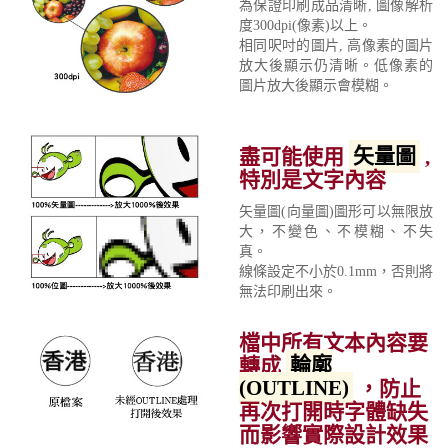
為保證印刷成品清晰, 圖像解析
度300dpi(像素)以上。
相同呎吋的圖片, 高像素的圖片
放大後顯示仍清晰。低像素的
圖片放大後顯示會模糊。
盡可能使用
矢量圖
,
特別是文字內容
矢量圖(向量圖)圖形可以無限放
大，不變色、不模糊、不失
真。
線條設定不小於0.1mm，否則將
無法印刷出來。
檔中所有文本內容要
轉成
輪廓
(OUTLINE)
，防止
再次打開時字體缺失
而影響實際設計效果