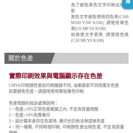
題
為了避免黑色文字印刷出現重
影
黑色文字避免使用四色黑(C100
M100 Y100 K100), 請使用單色
黑(C0 M0 Y0 K100)
如欲使文字更黑, 請使用色值
(C10 M0 Y0 K100)
關於色差
實際印刷效果與電腦顯示存在色差
CMYK印刷顏色會因印刷機器不同, 油墨廠家不同而產生色差.
如要避免色差，請選用使用專版專色印刷.
色差問題的投訴處理說明：
1、色差≤10%正常色差範圍之內, 不定為質量問題.
2、色差>10%免費重印
3、設計檔本身存在色差時, 重印也仍無法保證無色差
4、同一檔案, 不同時間印刷, 印刷顏色會出現色差, 不定為質量
問題.