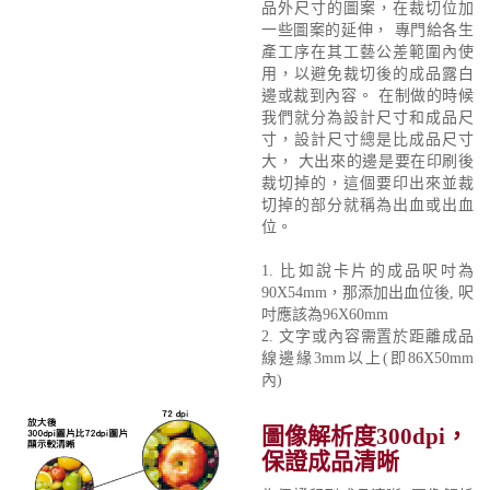
品外尺寸的圖案，在裁切位加
一些圖案的延伸， 專門給各生
產工序在其工藝公差範圍內使
用，以避免裁切後的成品露白
邊或裁到內容。 在制做的時候
我們就分為設計尺寸和成品尺
寸，設計尺寸總是比成品尺寸
大， 大出來的邊是要在印刷後
裁切掉的，這個要印出來並裁
切掉的部分就稱為出血或出血
位。
1. 比如說卡片的成品呎吋為
90X54mm，那添加出血位後, 呎
吋應該為96X60mm
2. 文字或內容需置於距離成品
線邊緣3mm以上(即86X50mm
內)
圖像解析度300dpi，
保證成品清晰