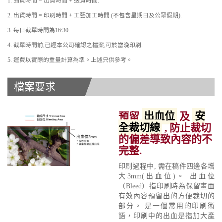
1. 到貨時間 = 出貨時間 + 送貨時間.
2. 出貨時間 = 印刷時間 + 工藝加工時間 (不包含星期日及公眾假期).
3. 每日截單時間為16:30
4. 截單時間前,已經本公司確認之檔案,可於當晚印刷.
5. 運費以實際的重量計算為準。上述只供參考。
檔案要求
預留
出血位
及
安
全裁切線
, 防止裁切
的偏差導致內容的不
完整.
印刷過程中, 需在稿件四邊各增
大3mm(出血位)。 出血位
（Bleed）指印刷時為保留畫面
有效內容預留出的方便裁切的
部分。 是一個常用的印刷術
語，印刷中的出血是指加大產