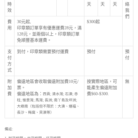
時
天
天
天
絡
效
我
們
費
30元起,
$300起
用
印章類訂單享有優惠運費28元，滿
128元，並兩個以上，印章類訂單
免順豐基本運費。
支
到付，印章類需要預付運費
預付
預
付
付
方
式
附
偏遠地區會收取偏遠附加費10元/
按實際地區，可
無
加
票。
能產生偏遠附加
費
偏遠地區為：
費$60-$300.
西貢; 清水灣; 石澳; 赤
柱; 愉景灣; 馬灣; 長洲; 南丫島及坪洲;
大嶼南（包括但不限於：大澳、塘福、
長沙、梅窩、貝澳等）
備註: