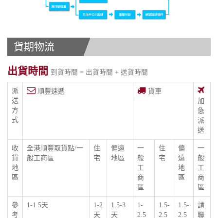
貨期物流
出貨時間
到貨時間 = 出貨時間 + 送貨時間
派
順豐速遞
貨車
送
加
方
急
式
派
送
收
全港順豐取貨點/一
住
偏遠
一
住
偏
一
貨
般工商區
宅
地區
般
宅
遠
般
地
工
地
工
區
商
區
商
區
區
參
1-1.5天
1-2
1.5-3
1-
1.5-
1.5-
請
考
天
天
2.5
2.5
2.5
聯