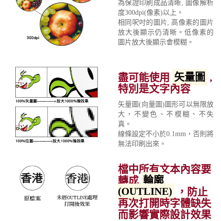
為保證印刷成品清晰, 圖像解析
度300dpi(像素)以上。
相同呎吋的圖片, 高像素的圖片
放大後顯示仍清晰。低像素的
圖片放大後顯示會模糊。
盡可能使用
矢量圖
,
特別是文字內容
矢量圖(向量圖)圖形可以無限放
大，不變色、不模糊、不失
真。
線條設定不小於0.1mm，否則將
無法印刷出來。
檔中所有文本內容要
轉成
輪廓
(OUTLINE)
，防止
再次打開時字體缺失
而影響實際設計效果