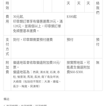
時
天
天
天
絡
效
我
們
費
30元起,
$300起
用
印章類訂單享有優惠運費28元，滿
128元，並兩個以上，印章類訂單
免順豐基本運費。
支
到付，印章類需要預付運費
預付
預
付
付
方
式
附
偏遠地區會收取偏遠附加費10元/
按實際地區，可
無
加
票。
能產生偏遠附加
費
偏遠地區為：
費$60-$300.
西貢; 清水灣; 石澳; 赤
柱; 愉景灣; 馬灣; 長洲; 南丫島及坪洲;
大嶼南（包括但不限於：大澳、塘福、
長沙、梅窩、貝澳等）
備註: