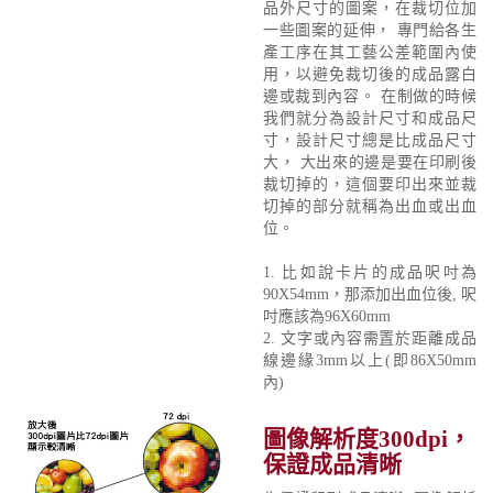
品外尺寸的圖案，在裁切位加
一些圖案的延伸， 專門給各生
產工序在其工藝公差範圍內使
用，以避免裁切後的成品露白
邊或裁到內容。 在制做的時候
我們就分為設計尺寸和成品尺
寸，設計尺寸總是比成品尺寸
大， 大出來的邊是要在印刷後
裁切掉的，這個要印出來並裁
切掉的部分就稱為出血或出血
位。
1. 比如說卡片的成品呎吋為
90X54mm，那添加出血位後, 呎
吋應該為96X60mm
2. 文字或內容需置於距離成品
線邊緣3mm以上(即86X50mm
內)
圖像解析度300dpi，
保證成品清晰