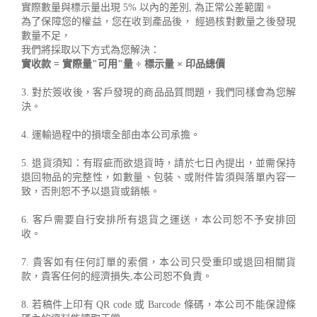
實際數量與標示量出現 5% 以內的差別, 為正常公差範圍。
為了保障您的權益，您在收到產品後， 經過核對數量之後發現
數量不足，
我們將採取以下方式為您解決：
實收款 = 實際量"可用"量 ÷ 標示量 × 印品總價
3. 對於簽收後，客戶發現的商品品質問題，我們同樣會為您解
決。
4. 運輸過程中的損壞全部由本公司承擔。
5. 退貨須知：有瑕疵而欲退貨時，請於七日內提出，並需保持
退回物品的完整性，如數量、包裝、或附件皆須與落單內容一
致，否則恕不予以退貨或銷帳。
6. 客戶需要自行安排所有退貨之運送，本公司恕不予安排回
收。
7. 貴客如有任何訂單的索償，本公司只受重印或退回相關貨
款，貴客任何的經濟損失,本公司恕不負責。
8. 若稿件上印有 QR code 或 Barcode 條碼，本公司不能保證條