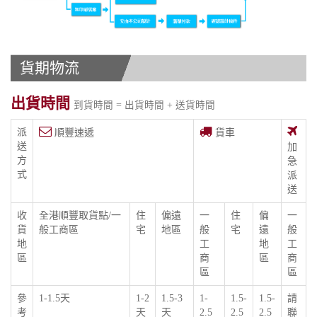
貨期物流
出貨時間
到貨時間 = 出貨時間 + 送貨時間
派
順豐速遞
貨車
送
加
方
急
式
派
送
收
全港順豐取貨點/一
住
偏遠
一
住
偏
一
貨
般工商區
宅
地區
般
宅
遠
般
地
工
地
工
區
商
區
商
區
區
參
1-1.5天
1-2
1.5-3
1-
1.5-
1.5-
請
考
天
天
2.5
2.5
2.5
聯