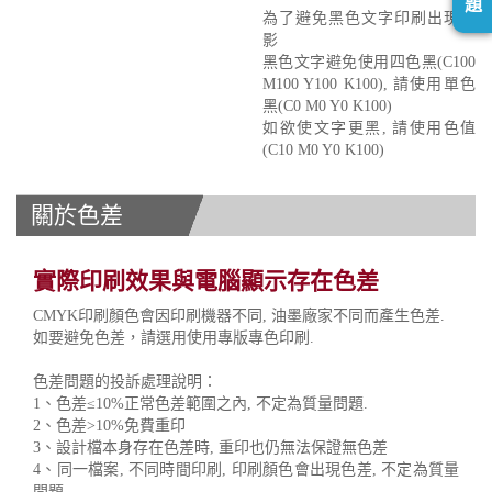
題
為了避免黑色文字印刷出現重
影
黑色文字避免使用四色黑(C100
M100 Y100 K100), 請使用單色
黑(C0 M0 Y0 K100)
如欲使文字更黑, 請使用色值
(C10 M0 Y0 K100)
關於色差
實際印刷效果與電腦顯示存在色差
CMYK印刷顏色會因印刷機器不同, 油墨廠家不同而產生色差.
如要避免色差，請選用使用專版專色印刷.
色差問題的投訴處理說明：
1、色差≤10%正常色差範圍之內, 不定為質量問題.
2、色差>10%免費重印
3、設計檔本身存在色差時, 重印也仍無法保證無色差
4、同一檔案, 不同時間印刷, 印刷顏色會出現色差, 不定為質量
問題.