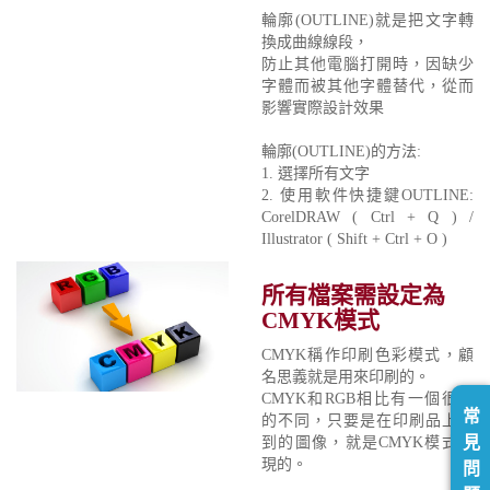
輪廓(OUTLINE)就是把文字轉
換成曲線線段，
防止其他電腦打開時，因缺少
字體而被其他字體替代，從而
影響實際設計效果
輪廓(OUTLINE)的方法:
1. 選擇所有文字
2. 使用軟件快捷鍵OUTLINE:
CorelDRAW ( Ctrl + Q ) /
Illustrator ( Shift + Ctrl + O )
所有檔案需設定為
CMYK模式
CMYK稱作印刷色彩模式，顧
名思義就是用來印刷的。
CMYK和RGB相比有一個很大
常
的不同，只要是在印刷品上看
見
到的圖像，就是CMYK模式表
現的。
問