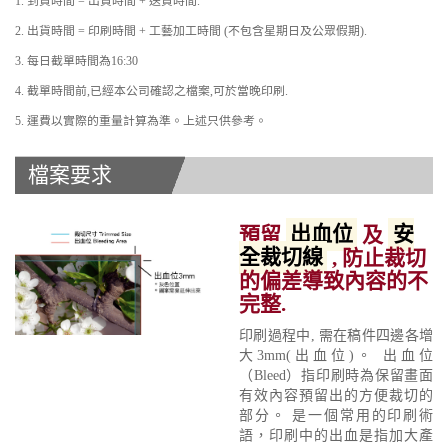
1. 到貨時間 = 出貨時間 + 送貨時間.
2. 出貨時間 = 印刷時間 + 工藝加工時間 (不包含星期日及公眾假期).
3. 每日截單時間為16:30
4. 截單時間前,已經本公司確認之檔案,可於當晚印刷.
5. 運費以實際的重量計算為準。上述只供參考。
檔案要求
預留
出血位
及
安
全裁切線
, 防止裁切
的偏差導致內容的不
完整.
印刷過程中, 需在稿件四邊各增
大3mm(出血位)。 出血位
（Bleed）指印刷時為保留畫面
有效內容預留出的方便裁切的
部分。 是一個常用的印刷術
語，印刷中的出血是指加大產