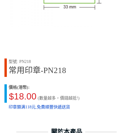
型號: PN218
常用印章-PN218
價格(港幣):
$18.00
(數量越多，價錢越抵!)
印章類满118元,免費順豐快遞送貨
關於本產品