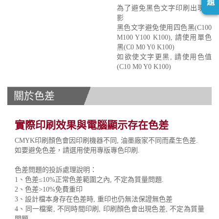
題
為了避免黑色文字印刷出現重
影
黑色文字避免使用四色黑(C100
M100 Y100 K100), 請使用單色
黑(C0 M0 Y0 K100)
如欲使文字更黑, 請使用色值
(C10 M0 Y0 K100)
關於色差
實際印刷效果與電腦顯示存在色差
CMYK印刷顏色會因印刷機器不同, 油墨廠家不同而產生色差.
如要避免色差，請選用使用專版專色印刷.
色差問題的投訴處理說明：
1、色差≤10%正常色差範圍之內, 不定為質量問題.
2、色差>10%免費重印
3、設計檔本身存在色差時, 重印也仍無法保證無色差
4、同一檔案, 不同時間印刷, 印刷顏色會出現色差, 不定為質量
問題.