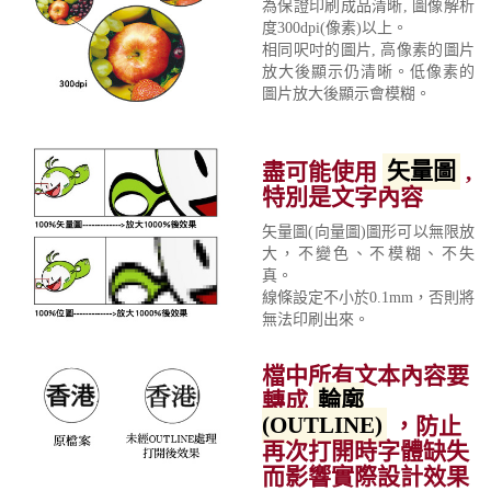
為保證印刷成品清晰, 圖像解析
度300dpi(像素)以上。
相同呎吋的圖片, 高像素的圖片
放大後顯示仍清晰。低像素的
圖片放大後顯示會模糊。
盡可能使用
矢量圖
,
特別是文字內容
矢量圖(向量圖)圖形可以無限放
大，不變色、不模糊、不失
真。
線條設定不小於0.1mm，否則將
無法印刷出來。
檔中所有文本內容要
轉成
輪廓
(OUTLINE)
，防止
再次打開時字體缺失
而影響實際設計效果