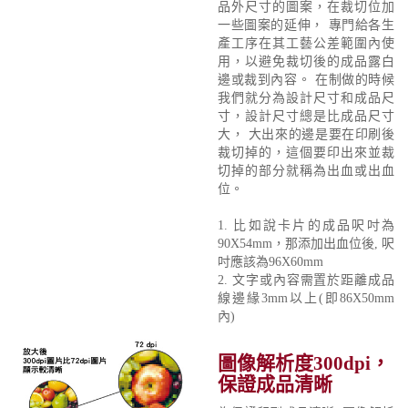
品外尺寸的圖案，在裁切位加
一些圖案的延伸， 專門給各生
產工序在其工藝公差範圍內使
用，以避免裁切後的成品露白
邊或裁到內容。 在制做的時候
我們就分為設計尺寸和成品尺
寸，設計尺寸總是比成品尺寸
大， 大出來的邊是要在印刷後
裁切掉的，這個要印出來並裁
切掉的部分就稱為出血或出血
位。
1. 比如說卡片的成品呎吋為
90X54mm，那添加出血位後, 呎
吋應該為96X60mm
2. 文字或內容需置於距離成品
線邊緣3mm以上(即86X50mm
內)
圖像解析度300dpi，
保證成品清晰