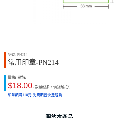
型號: PN214
常用印章-PN214
價格(港幣):
$18.00
(數量越多，價錢越抵!)
印章類满118元,免費順豐快遞送貨
關於本產品