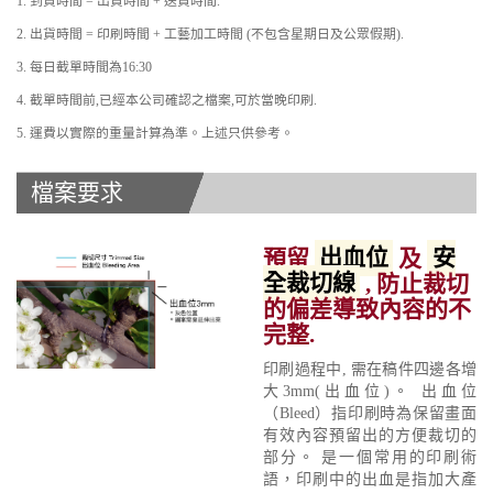
1. 到貨時間 = 出貨時間 + 送貨時間.
2. 出貨時間 = 印刷時間 + 工藝加工時間 (不包含星期日及公眾假期).
3. 每日截單時間為16:30
4. 截單時間前,已經本公司確認之檔案,可於當晚印刷.
5. 運費以實際的重量計算為準。上述只供參考。
檔案要求
預留
出血位
及
安
全裁切線
, 防止裁切
的偏差導致內容的不
完整.
印刷過程中, 需在稿件四邊各增
大3mm(出血位)。 出血位
（Bleed）指印刷時為保留畫面
有效內容預留出的方便裁切的
部分。 是一個常用的印刷術
語，印刷中的出血是指加大產