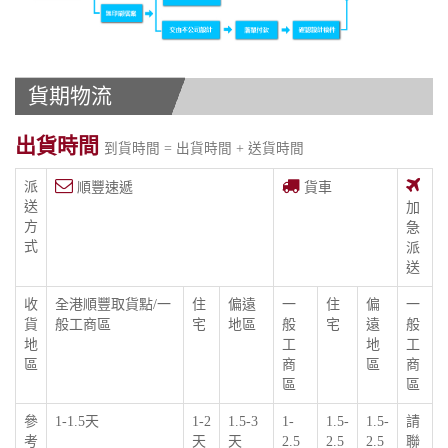
貨期物流
出貨時間
到貨時間 = 出貨時間 + 送貨時間
派
順豐速遞
貨車
送
加
方
急
式
派
送
收
全港順豐取貨點/一
住
偏遠
一
住
偏
一
貨
般工商區
宅
地區
般
宅
遠
般
地
工
地
工
區
商
區
商
區
區
參
1-1.5天
1-2
1.5-3
1-
1.5-
1.5-
請
考
天
天
2.5
2.5
2.5
聯