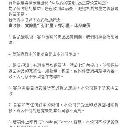
實際數量與標示量出現 5% 以內的差別, 為正常公差範圍。
為了保障您的權益，您在收到產品後， 經過核對數量之後發現
數量不足，
我們將採取以下方式為您解決：
實收款 = 實際量"可用"量 ÷ 標示量 × 印品總價
3. 對於簽收後，客戶發現的商品品質問題，我們同樣會為您解
決。
4. 運輸過程中的損壞全部由本公司承擔。
5. 退貨須知：有瑕疵而欲退貨時，請於七日內提出，並需保持
退回物品的完整性，如數量、包裝、或附件皆須與落單內容一
致，否則恕不予以退貨或銷帳。
6. 客戶需要自行安排所有退貨之運送，本公司恕不予安排回
收。
7. 貴客如有任何訂單的索償，本公司只受重印或退回相關貨
款，貴客任何的經濟損失,本公司恕不負責。
8. 若稿件上印有 QR code 或 Barcode 條碼，本公司不能保證條