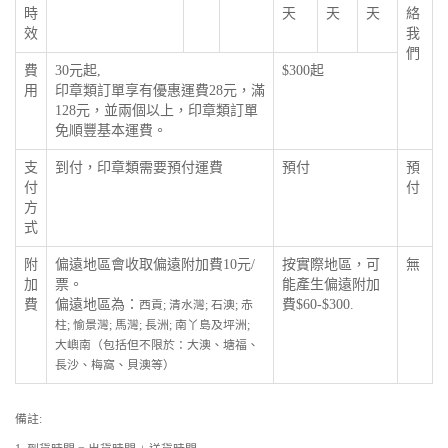
時
天
天
天
絡
效
我
們
費
30元起,
$300起
用
印章類訂單享有優惠運費28元，滿
128元，並兩個以上，印章類訂單
免順豐基本運費。
支
到付，印章類需要預付運費
預付
預
付
付
方
式
附
偏遠地區會收取偏遠附加費10元/
按實際地區，可
無
加
票。
能產生偏遠附加
費
偏遠地區為：
費$60-$300.
西貢; 清水灣; 石澳; 赤
柱; 愉景灣; 馬灣; 長洲; 南丫島及坪洲;
大嶼南（包括但不限於：大澳、塘福、
長沙、梅窩、貝澳等）
備註: