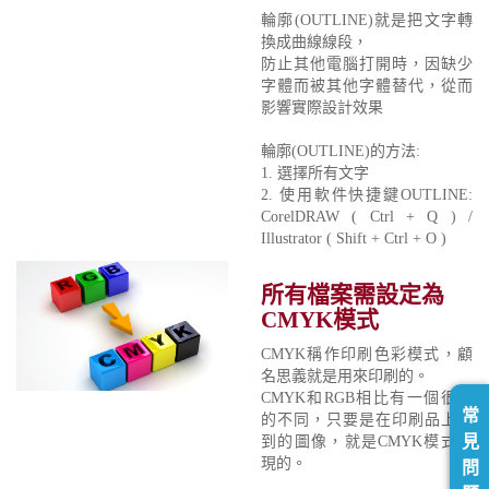
輪廓(OUTLINE)就是把文字轉
換成曲線線段，
防止其他電腦打開時，因缺少
字體而被其他字體替代，從而
影響實際設計效果
輪廓(OUTLINE)的方法:
1. 選擇所有文字
2. 使用軟件快捷鍵OUTLINE:
CorelDRAW ( Ctrl + Q ) /
Illustrator ( Shift + Ctrl + O )
所有檔案需設定為
CMYK模式
CMYK稱作印刷色彩模式，顧
名思義就是用來印刷的。
CMYK和RGB相比有一個很大
常
的不同，只要是在印刷品上看
見
到的圖像，就是CMYK模式表
現的。
問