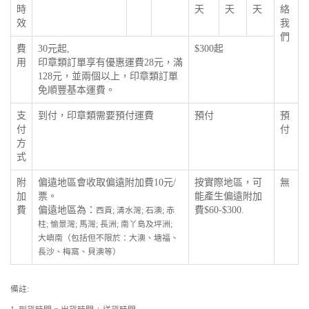
時
天
天
天
絡
效
我
們
費
30元起,
$300起
用
印章類訂單享有優惠運費28元，滿
128元，並兩個以上，印章類訂單
免順豐基本運費。
支
到付，印章類需要預付運費
預付
預
付
付
方
式
附
偏遠地區會收取偏遠附加費10元/
按實際地區，可
無
加
票。
能產生偏遠附加
費
偏遠地區為：
費$60-$300.
西貢; 清水灣; 石澳; 赤
柱; 愉景灣; 馬灣; 長洲; 南丫島及坪洲;
大嶼南（包括但不限於：大澳、塘福、
長沙、梅窩、貝澳等）
備註: