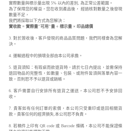
實際數量與標示量出現 5% 以內的差別, 為正常公差範圍。
為了保障您的權益，您在收到產品後， 經過核對數量之後發現
數量不足，
我們將採取以下方式為您解決：
實收款 = 實際量"可用"量 ÷ 標示量 × 印品總價
3. 對於簽收後，客戶發現的商品品質問題，我們同樣會為您解
決。
4. 運輸過程中的損壞全部由本公司承擔。
5. 退貨須知：有瑕疵而欲退貨時，請於七日內提出，並需保持
退回物品的完整性，如數量、包裝、或附件皆須與落單內容一
致，否則恕不予以退貨或銷帳。
6. 客戶需要自行安排所有退貨之運送，本公司恕不予安排回
收。
7. 貴客如有任何訂單的索償，本公司只受重印或退回相關貨
款，貴客任何的經濟損失,本公司恕不負責。
8. 若稿件上印有 QR code 或 Barcode 條碼，本公司不能保證條