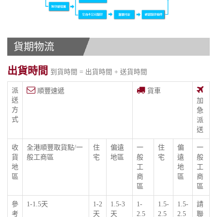
貨期物流
出貨時間
到貨時間 = 出貨時間 + 送貨時間
派
順豐速遞
貨車
送
加
方
急
式
派
送
收
全港順豐取貨點/一
住
偏遠
一
住
偏
一
貨
般工商區
宅
地區
般
宅
遠
般
地
工
地
工
區
商
區
商
區
區
參
1-1.5天
1-2
1.5-3
1-
1.5-
1.5-
請
考
天
天
2.5
2.5
2.5
聯