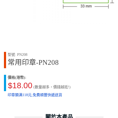
型號: PN208
常用印章-PN208
價格(港幣):
$18.00
(數量越多，價錢越抵!)
印章類满118元,免費順豐快遞送貨
關於本產品