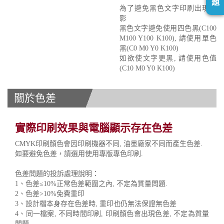
題
為了避免黑色文字印刷出現重
影
黑色文字避免使用四色黑(C100
M100 Y100 K100), 請使用單色
黑(C0 M0 Y0 K100)
如欲使文字更黑, 請使用色值
(C10 M0 Y0 K100)
關於色差
實際印刷效果與電腦顯示存在色差
CMYK印刷顏色會因印刷機器不同, 油墨廠家不同而產生色差.
如要避免色差，請選用使用專版專色印刷.
色差問題的投訴處理說明：
1、色差≤10%正常色差範圍之內, 不定為質量問題.
2、色差>10%免費重印
3、設計檔本身存在色差時, 重印也仍無法保證無色差
4、同一檔案, 不同時間印刷, 印刷顏色會出現色差, 不定為質量
問題.