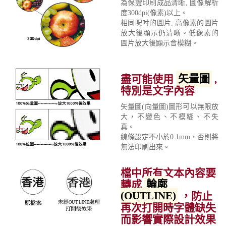
為保證印刷成品清晰, 圖像解析
度300dpi(像素)以上。
相同呎吋的圖片, 高像素的圖片
放大後顯示仍清晰。低像素的
圖片放大後顯示會模糊。
盡可能使用
矢量圖
,
特別是文字內容
矢量圖(向量圖)圖形可以無限放
大，不變色、不模糊、不失
真。
線條設定不小於0.1mm，否則將
無法印刷出來。
檔中所有文本內容要
轉成
輪廓
(OUTLINE)
，防止
再次打開時字體缺失
而影響實際設計效果