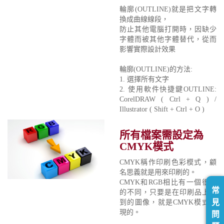
輪廓(OUTLINE)就是把文字轉
換成曲線線段，
防止其他電腦打開時，因缺少
字體而被其他字體替代，從而
影響實際設計效果
輪廓(OUTLINE)的方法:
1. 選擇所有文字
2. 使用軟件快捷鍵OUTLINE:
CorelDRAW ( Ctrl + Q ) /
Illustrator ( Shift + Ctrl + O )
所有檔案需設定為
CMYK模式
CMYK稱作印刷色彩模式，顧
名思義就是用來印刷的。
CMYK和RGB相比有一個很大
常
的不同，只要是在印刷品上看
見
到的圖像，就是CMYK模式表
現的。
問