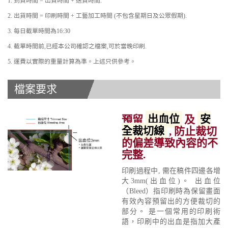
1. 到貨時間 = 出貨時間 + 送貨時間.
2. 出貨時間 = 印刷時間 + 工藝加工時間 (不包含星期日及公眾假期).
3. 每日截單時間為16:30
4. 截單時間前,已經本公司確認之檔案,可於當晚印刷.
5. 運費以實際的重量計算為準。上述只供參考。
檔案要求
預留
出血位
及
安
全裁切線
, 防止裁切
的偏差導致內容的不
完整.
印刷過程中, 需在稿件四邊各增
大3mm(出血位)。 出血位
（Bleed）指印刷時為保留畫面
有效內容預留出的方便裁切的
部分。 是一個常用的印刷術
語，印刷中的出血是指加大產