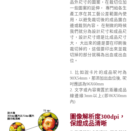
品外尺寸的圖案，在裁切位加
一些圖案的延伸， 專門給各生
產工序在其工藝公差範圍內使
用，以避免裁切後的成品露白
邊或裁到內容。 在制做的時候
我們就分為設計尺寸和成品尺
寸，設計尺寸總是比成品尺寸
大， 大出來的邊是要在印刷後
裁切掉的，這個要印出來並裁
切掉的部分就稱為出血或出血
位。
1. 比如說卡片的成品呎吋為
90X54mm，那添加出血位後, 呎
吋應該為96X60mm
2. 文字或內容需置於距離成品
線邊緣3mm以上(即86X50mm
內)
圖像解析度300dpi，
保證成品清晰