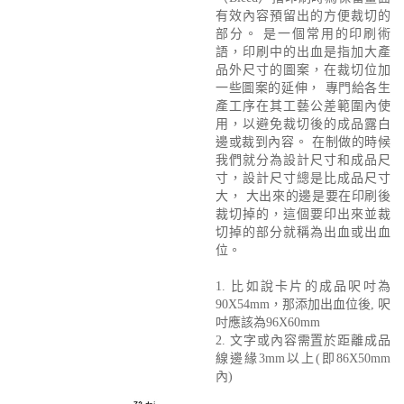
有效內容預留出的方便裁切的
部分。 是一個常用的印刷術
語，印刷中的出血是指加大產
品外尺寸的圖案，在裁切位加
一些圖案的延伸， 專門給各生
產工序在其工藝公差範圍內使
用，以避免裁切後的成品露白
邊或裁到內容。 在制做的時候
我們就分為設計尺寸和成品尺
寸，設計尺寸總是比成品尺寸
大， 大出來的邊是要在印刷後
裁切掉的，這個要印出來並裁
切掉的部分就稱為出血或出血
位。
1. 比如說卡片的成品呎吋為
90X54mm，那添加出血位後, 呎
吋應該為96X60mm
2. 文字或內容需置於距離成品
線邊緣3mm以上(即86X50mm
內)