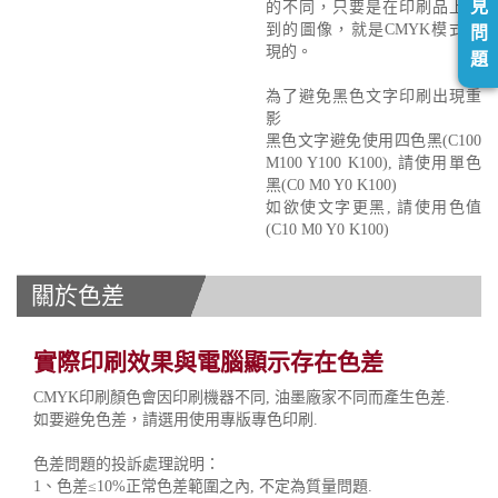
見
的不同，只要是在印刷品上看
到的圖像，就是CMYK模式表
問
現的。
題
為了避免黑色文字印刷出現重
影
黑色文字避免使用四色黑(C100
M100 Y100 K100), 請使用單色
黑(C0 M0 Y0 K100)
如欲使文字更黑, 請使用色值
(C10 M0 Y0 K100)
關於色差
實際印刷效果與電腦顯示存在色差
CMYK印刷顏色會因印刷機器不同, 油墨廠家不同而產生色差.
如要避免色差，請選用使用專版專色印刷.
色差問題的投訴處理說明：
1、色差≤10%正常色差範圍之內, 不定為質量問題.