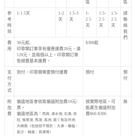
區
區
參
1-1.5天
1-2
1.5-3
1-
1.5-
1.5-
請
考
天
天
2.5
2.5
2.5
聯
時
天
天
天
絡
效
我
們
費
30元起,
$300起
用
印章類訂單享有優惠運費28元，滿
128元，並兩個以上，印章類訂單
免順豐基本運費。
支
到付，印章類需要預付運費
預付
預
付
付
方
式
附
偏遠地區會收取偏遠附加費10元/
按實際地區，可
無
加
票。
能產生偏遠附加
費
偏遠地區為：
費$60-$300.
西貢; 清水灣; 石澳; 赤
柱; 愉景灣; 馬灣; 長洲; 南丫島及坪洲;
大嶼南（包括但不限於：大澳、塘福、
長沙、梅窩、貝澳等）