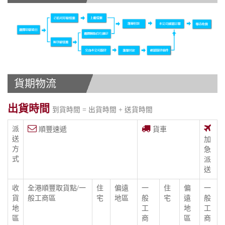
貨期物流
出貨時間
到貨時間 = 出貨時間 + 送貨時間
派
順豐速遞
貨車
送
加
方
急
式
派
送
收
全港順豐取貨點/一
住
偏遠
一
住
偏
一
貨
般工商區
宅
地區
般
宅
遠
般
地
工
地
工
區
商
區
商