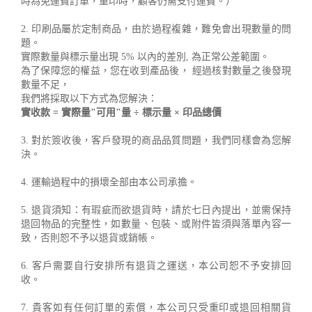
時為免運費訂單，重印時，顧客仍需支付運費。）
2. 印刷品屬於定制商品，由於過程複雜，難免會出現數量的問
題。
實際數量與標示量出現 5% 以內的差別, 為正常公差範圍。
為了保障您的權益，您在收到產品後， 經過核對數量之後發現
數量不足，
我們將採取以下方式為您解決：
實收款 = 實際量"可用"量 ÷ 標示量 × 印品總價
3. 對於簽收後，客戶發現的商品品質問題，我們同樣會為您解
決。
4. 運輸過程中的損壞全部由本公司承擔。
5. 退貨須知：有瑕疵而欲退貨時，請於七日內提出，並需保持
退回物品的完整性，如數量、包裝、或附件皆須與落單內容一
致，否則恕不予以退貨或銷帳。
6. 客戶需要自行安排所有退貨之運送，本公司恕不予安排回
收。
7. 貴客如有任何訂單的索償，本公司只受重印或退回相關貨