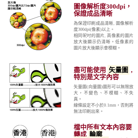
圖像解析度300dpi，
保證成品清晰
為保證印刷成品清晰, 圖像解析
度300dpi(像素)以上。
相同呎吋的圖片, 高像素的圖片
放大後顯示仍清晰。低像素的
圖片放大後顯示會模糊。
盡可能使用
矢量圖
,
特別是文字內容
矢量圖(向量圖)圖形可以無限放
大，不變色、不模糊、不失
真。
線條設定不小於0.1mm，否則將
無法印刷出來。
檔中所有文本內容要
轉成
輪廓