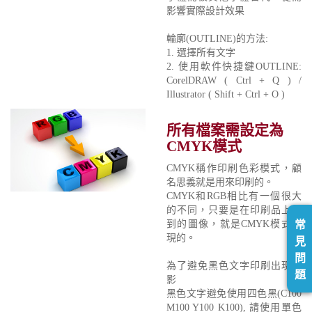
影響實際設計效果
輪廓(OUTLINE)的方法:
1. 選擇所有文字
2. 使用軟件快捷鍵OUTLINE:
CorelDRAW ( Ctrl + Q ) /
Illustrator ( Shift + Ctrl + O )
所有檔案需設定為
CMYK模式
CMYK稱作印刷色彩模式，顧
名思義就是用來印刷的。
CMYK和RGB相比有一個很大
的不同，只要是在印刷品上看
到的圖像，就是CMYK模式表
常
現的。
見
問
為了避免黑色文字印刷出現重
題
影
黑色文字避免使用四色黑(C100
M100 Y100 K100), 請使用單色