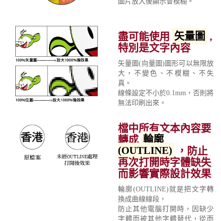
圖片放大後顯示會模糊。
盡可能使用
矢量圖
,
特別是文字內容
矢量圖(向量圖)圖形可以無限放
大，不變色、不模糊、不失
真。
線條設定不小於0.1mm，否則將
無法印刷出來。
檔中所有文本內容要
轉成
輪廓
(OUTLINE)
，防止
再次打開時字體缺失
而影響實際設計效果
輪廓(OUTLINE)就是把文字轉
換成曲線線段，
防止其他電腦打開時，因缺少
字體而被其他字體替代，從而