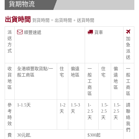
貨期物流
出貨時間
到貨時間 = 出貨時間 + 送貨時間
派
順豐速遞
貨車
送
加
方
急
式
派
送
收
全港順豐取貨點/一
住
偏遠
一
住
偏
一
貨
般工商區
宅
地區
般
宅
遠
般
地
工
地
工
區
商
區
商
區
區
參
1-1.5天
1-2
1.5-3
1-
1.5-
1.5-
請
考
天
天
2.5
2.5
2.5
聯
時
天
天
天
絡
效
我
們
費
30元起,
$300起