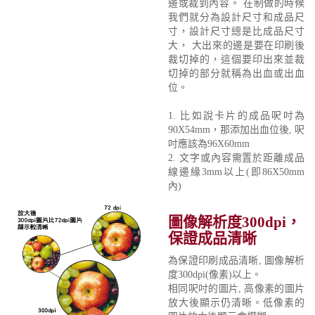
邊或裁到內容。 在制做的時候
我們就分為設計尺寸和成品尺
寸，設計尺寸總是比成品尺寸
大， 大出來的邊是要在印刷後
裁切掉的，這個要印出來並裁
切掉的部分就稱為出血或出血
位。
1. 比如說卡片的成品呎吋為
90X54mm，那添加出血位後, 呎
吋應該為96X60mm
2. 文字或內容需置於距離成品
線邊緣3mm以上(即86X50mm
內)
圖像解析度300dpi，
保證成品清晰
為保證印刷成品清晰, 圖像解析
度300dpi(像素)以上。
相同呎吋的圖片, 高像素的圖片
放大後顯示仍清晰。低像素的