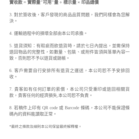
實收款 = 實際量"可用"量 ÷ 標示量 × 印品總價
3. 對於簽收後，客戶發現的商品品質問題，我們同樣會為您解
決。
4. 運輸過程中的損壞全部由本公司承擔。
5. 退貨須知：有瑕疵而欲退貨時，請於七日內提出，並需保持
退回物品的完整性，如數量、包裝、或附件皆須與落單內容一
致，否則恕不予以退貨或銷帳。
6. 客戶需要自行安排所有退貨之運送，本公司恕不予安排回
收。
7. 貴客如有任何訂單的索償，本公司只受重印或退回相關貨
款，貴客任何的經濟損失,本公司恕不負責。
8. 若稿件上印有 QR code 或 Barcode 條碼，本公司不能保證條
碼內的資料能讀取正常。
*最終之條款及細則本公司保留最終解釋權。