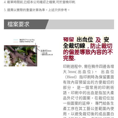
4. 截單時間前,已經本公司確認之檔案,可於當晚印刷.
5. 運費以實際的重量計算為準。上述只供參考。
檔案要求
預留
出血位
及
安
全裁切線
, 防止裁切
的偏差導致內容的不
完整.
印刷過程中, 需在稿件四邊各增
大3mm(出血位)。 出血位
（Bleed）指印刷時為保留畫面
有效內容預留出的方便裁切的
部分。 是一個常用的印刷術
語，印刷中的出血是指加大產
品外尺寸的圖案，在裁切位加
一些圖案的延伸， 專門給各生
產工序在其工藝公差範圍內使
用，以避免裁切後的成品露白