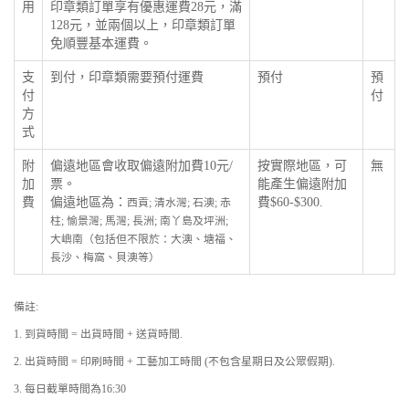
用
印章類訂單享有優惠運費28元，滿
128元，並兩個以上，印章類訂單
免順豐基本運費。
支
到付，印章類需要預付運費
預付
預
付
付
方
式
附
偏遠地區會收取偏遠附加費10元/
按實際地區，可
無
加
票。
能產生偏遠附加
費
偏遠地區為：
費$60-$300.
西貢; 清水灣; 石澳; 赤
柱; 愉景灣; 馬灣; 長洲; 南丫島及坪洲;
大嶼南（包括但不限於：大澳、塘福、
長沙、梅窩、貝澳等）
備註:
1. 到貨時間 = 出貨時間 + 送貨時間.
2. 出貨時間 = 印刷時間 + 工藝加工時間 (不包含星期日及公眾假期).
3. 每日截單時間為16:30